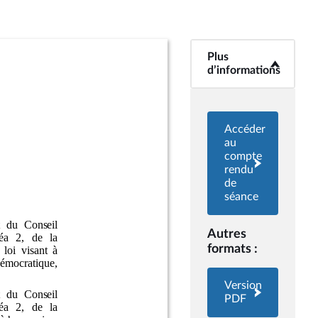
Plus
<b>Plus
d’informations</b>
d’informations
Accéder
au
compte
rendu
de
séance
Autres
formats :
Version
PDF