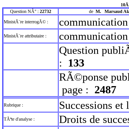
10Ã
Question NÂ° :
22732
de
M.
Marsaud Al
communication
MinistÃ¨re interrogÃ© :
communication
MinistÃ¨re attributaire :
Question publi
:
133
RÃ©ponse publ
page :
2487
Successions et l
Rubrique :
Droits de succe
TÃªte d'analyse :