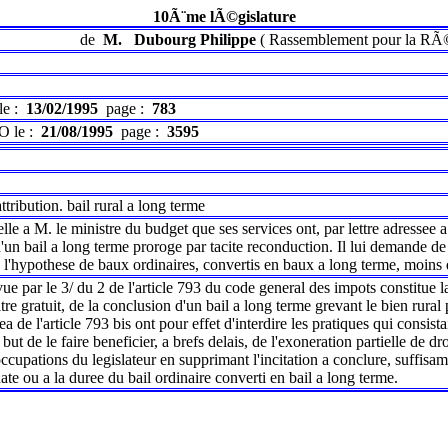
10Ã¨me lÃ©gislature
de
M.
Dubourg Philippe
(
Rassemblement pour la RÃ
le :
13/02/1995
page :
783
O le :
21/08/1995
page :
3595
tribution. bail rural a long terme
e a M. le ministre du budget que ses services ont, par lettre adressee 
un bail a long terme proroge par tacite reconduction. Il lui demande de v
a l'hypothese de baux ordinaires, convertis en baux a long terme, moins 
ue par le 3/ du 2 de l'article 793 du code general des impots constitue la 
itre gratuit, de la conclusion d'un bail a long terme grevant le bien rural
ea de l'article 793 bis ont pour effet d'interdire les pratiques qui consista
but de le faire beneficier, a brefs delais, de l'exoneration partielle de dr
cupations du legislateur en supprimant l'incitation a conclure, suffisamm
ate ou a la duree du bail ordinaire converti en bail a long terme.