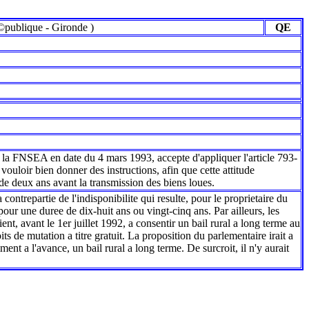
©publique
-
Gironde
)
QE
a la FNSEA en date du 4 mars 1993, accepte d'appliquer l'article 793-
ouloir bien donner des instructions, afin que cette attitude
de deux ans avant la transmission des biens loues.
contrepartie de l'indisponibilite qui resulte, pour le proprietaire du
 pour une duree de dix-huit ans ou vingt-cinq ans. Par ailleurs, les
ient, avant le 1er juillet 1992, a consentir un bail rural a long terme au
oits de mutation a titre gratuit. La proposition du parlementaire irait a
ent a l'avance, un bail rural a long terme. De surcroit, il n'y aurait