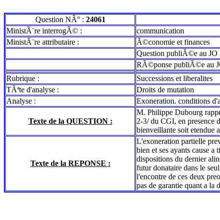
Question NÂ° :
24061
MinistÃ¨re interrogÃ© :
communication
MinistÃ¨re attributaire :
Ã©conomie et finances
Question publiÃ©e au JO 
RÃ©ponse publiÃ©e au J
Rubrique :
Successions et liberalites
TÃªte d'analyse :
Droits de mutation
Analyse :
Exoneration. conditions d'at
M. Philippe Dubourg rappell
Texte de la QUESTION :
2-3/ du CGI, en presence d'
bienveillante soit etendue 
L'exoneration partielle prev
bien et ses ayants cause a t
dispositions du dernier alin
Texte de la REPONSE :
futur donataire dans le seul 
l'encontre de ces deux preoc
pas de garantie quant a la d