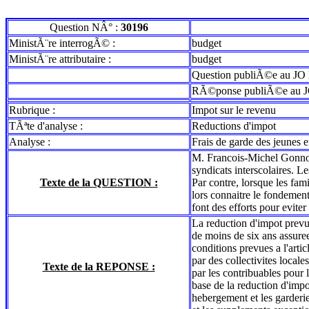
Question NÂ° :
30196
MinistÃ¨re interrogÃ© :
budget
MinistÃ¨re attributaire :
budget
Question publiÃ©e au JO 
RÃ©ponse publiÃ©e au J
Rubrique :
Impot sur le revenu
TÃªte d'analyse :
Reductions d'impot
Analyse :
Frais de garde des jeunes en
M. Francois-Michel Gonnot a
syndicats interscolaires. L
Texte de la QUESTION :
Par contre, lorsque les fam
lors connaitre le fondement
font des efforts pour evite
La reduction d'impot prevu
de moins de six ans assuree
conditions prevues a l'arti
par des collectivites locale
Texte de la REPONSE :
par les contribuables pour 
base de la reduction d'impo
hebergement et les garderies