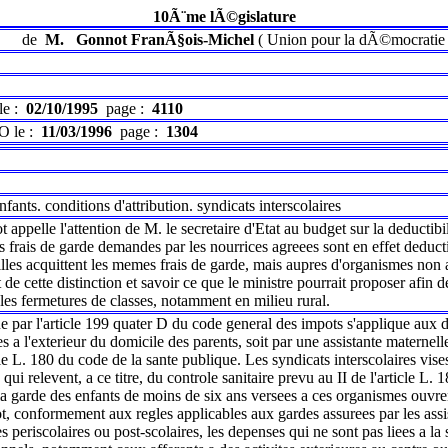
10Ã¨me lÃ©gislature
de
M.
Gonnot FranÃ§ois-Michel
(
Union pour la dÃ©mocratie 
le :
02/10/1995
page :
4110
O le :
11/03/1996
page :
1304
fants. conditions d'attribution. syndicats interscolaires
ppelle l'attention de M. le secretaire d'Etat au budget sur la deductibili
es frais de garde demandes par les nourrices agreees sont en effet deducti
illes acquittent les memes frais de garde, mais aupres d'organismes non ag
 de cette distinction et savoir ce que le ministre pourrait proposer afin 
r les fermetures de classes, notamment en milieu rural.
e par l'article 199 quater D du code general des impots s'applique aux 
s a l'exterieur du domicile des parents, soit par une assistante materne
cle L. 180 du code de la sante publique. Les syndicats interscolaires vise
s qui relevent, a ce titre, du controle sanitaire prevu au II de l'article 
la garde des enfants de moins de six ans versees a ces organismes ouvren
t, conformement aux regles applicables aux gardes assurees par les assist
 periscolaires ou post-scolaires, les depenses qui ne sont pas liees a la s