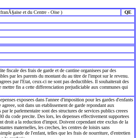
franÃ§aise et du Centre
-
Oise
)
QE
te fiscale des frais de garde et de cantine organisees par des
bles par les parents du montant du au titre de l'impot sur le revenu.
rees par l'Etat, ceux-ci ne sont pas deductibles. Il souhaiterait des
de mettre fin a cette differenciation prejudiciable aux communes qui
depenses exposees dans l'annee d'imposition pour les gardes d'enfants
lle agreee, soit dans un etablissement de garde repondant aux
s par le parlementaire sont des structures de services publics creees
L. 180 du code precite. Des lors, les depenses effectivement supportees
t droit a la reduction d'impot. Doivent cependant etre exclus de la
antes maternelles, les creches, les centres de loisirs sans
imple garde de l'enfant, telles que les frais de nourriture, d'entretien