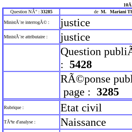
10Ã
Question NÂ° :
33285
de
M.
Mariani Th
justice
MinistÃ¨re interrogÃ© :
justice
MinistÃ¨re attributaire :
Question publi
:
5428
RÃ©ponse publ
page :
3285
Etat civil
Rubrique :
Naissance
TÃªte d'analyse :