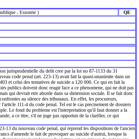
ublique
-
Essonne
)
QE
tion jurisprudentielle du delit cree par la loi no 87-1133 du 31
veau code penal (art. 223-13) avait fait la quasi-unanimite dans un
403 et celui des tentatives de suicide a 120 000. Ce qui en fait la
voirs publics doivent donc reagir face a ce phenomene, qui ne doit pas
mais qui devrait etre aborde dans sa dimension sociale. Il se fait donc
 confrontes au silence des tribunaux. En effet, les procureurs,
l'article 111-4 du code penal. Tel est le cas precisement de dossiers
uple. Le fond du probleme est l'interpretation qu'il faut donner a la
e, a ce titre, s'il ne juge pas opportun de la clarifier, ce qui
e 223-13 du nouveau code penal, qui reprend les dispositions de l'ancien
ncs d'amende le fait de provoquer au suicide d'autrui, lorsque la