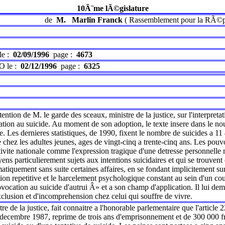
10Ã¨me lÃ©gislature
de
M.
Marlin Franck
(
Rassemblement pour la RÃ©p
le :
02/09/1996
page :
4673
O le :
02/12/1996
page :
6325
tention de M. le garde des sceaux, ministre de la justice, sur l'interpreta
tion au suicide. Au moment de son adoption, le texte insere dans le nou
e. Les dernieres statistiques, de 1990, fixent le nombre de suicides a 11 
 chez les adultes jeunes, ages de vingt-cinq a trente-cinq ans. Les pou
ctivite nationale comme l'expression tragique d'une detresse personnelle 
yens particulierement sujets aux intentions suicidaires et qui se trouvent
tiquement sans suite certaines affaires, en se fondant implicitement sur 
tation repetitive et le harcelement psychologique constant au sein d'un co
cation au suicide d'autrui Â» et a son champ d'application. Il lui demand
exclusion et d'incomprehension chez celui qui souffre de vivre.
re de la justice, fait connaitre a l'honorable parlementaire que l'articl
 decembre 1987, reprime de trois ans d'emprisonnement et de 300 000 fra