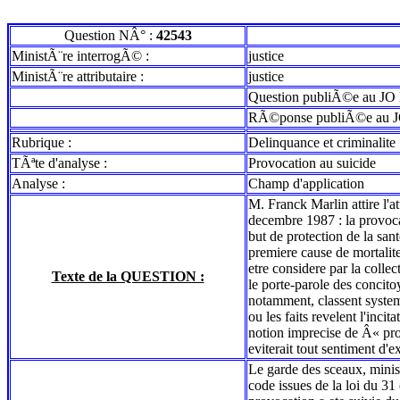
Question NÂ° :
42543
MinistÃ¨re interrogÃ© :
justice
MinistÃ¨re attributaire :
justice
Question publiÃ©e au JO 
RÃ©ponse publiÃ©e au J
Rubrique :
Delinquance et criminalite
TÃªte d'analyse :
Provocation au suicide
Analyse :
Champ d'application
M. Franck Marlin attire l'at
decembre 1987 : la provoca
but de protection de la sant
premiere cause de mortalite
etre considere par la colle
Texte de la QUESTION :
le porte-parole des concito
notamment, classent systema
ou les faits revelent l'inci
notion imprecise de Â« provo
eviterait tout sentiment d'
Le garde des sceaux, minist
code issues de la loi du 31