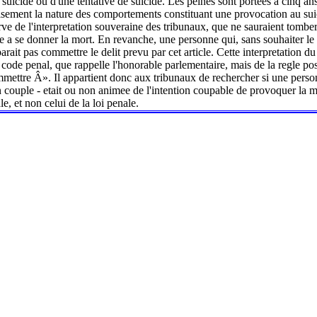
 suicide ou d'une tentative de suicide. Les peines sont portees a cinq 
ecisement la nature des comportements constituant une provocation au suic
rve de l'interpretation souveraine des tribunaux, que ne sauraient tomber
e a se donner la mort. En revanche, une personne qui, sans souhaiter le 
arait pas commettre le delit prevu par cet article. Cette interpretation du 
 code penal, que rappelle l'honorable parlementaire, mais de la regle pose
mettre Â». Il appartient donc aux tribunaux de rechercher si une person
n couple - etait ou non animee de l'intention coupable de provoquer la mor
, et non celui de la loi penale.