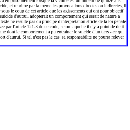
ans d'emprisonnement lorsque la victime est un mineur de quinze ans.
ide, et reprime par la meme les provocations directes ou indirectes, il
 sous le coup de cet article que les agissements qui ont pour objectif
suicide d'autrui, adopterait un comportement qui serait de nature a
texte ne resulte pas du principe d'interpretation stricte de la loi penale
e par l'article 121-3 de ce code, selon laquelle il n'y a point de delit
ne dont le comportement a pu entrainer le suicide d'un tiers - ce qui
t d'autrui. Si tel n'est pas le cas, sa responsabilite ne pourra relever