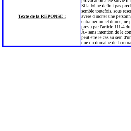
provocation a ete suivie du
Si la loi ne definit pas pr
semble toutefois, sous rese
Texte de la REPONSE :
avere d'inciter une personn
entrainer un tel drame, ne p
prevu par l'article 111-4 du
Â« sans intention de le com
peut etre le cas au sein d'u
que du domaine de la morale