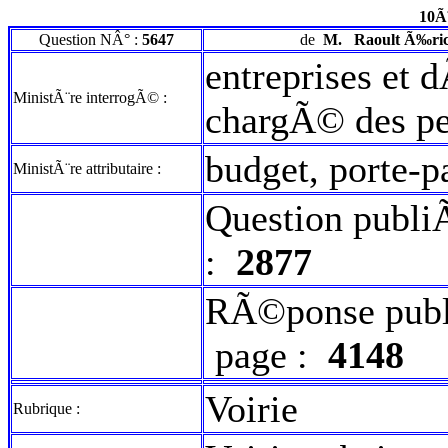
10Ã
Question NÂ° :
5647
de
M.
Raoult Ã‰ri
entreprises e
MinistÃ¨re interrogÃ© :
chargÃ© des pe
budget, porte-
MinistÃ¨re attributaire :
Question publi
:
2877
RÃ©ponse publ
page :
4148
Voirie
Rubrique :