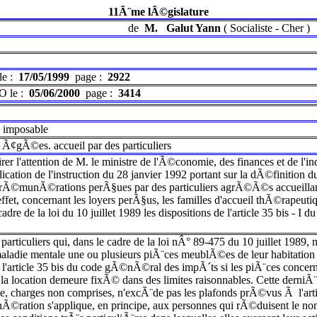
11Ã¨me lÃ©gislature
de
M.
Galut Yann
(
Socialiste
-
Cher
)
le :
17/05/1999
page :
2922
O le :
05/06/2000
page :
3414
 imposable
Ã¢gÃ©es. accueil par des particuliers
rer l'attention de M. le ministre de l'Ã©conomie, des finances et de l'ind
ication de l'instruction du 28 janvier 1992 portant sur la dÃ©finition
Ã©munÃ©rations perÃ§ues par des particuliers agrÃ©Ã©s accueillan
et, concernant les loyers perÃ§us, les familles d'accueil thÃ©rapeutique 
 cadre de la loi du 10 juillet 1989 les dispositions de l'article 35 bis 
 particuliers qui, dans le cadre de la loi nÂ° 89-475 du 10 juillet 1
 maladie mentale une ou plusieurs piÃ¨ces meublÃ©es de leur habitati
l'article 35 bis du code gÃ©nÃ©ral des impÃ´ts si les piÃ¨ces concern
de la location demeure fixÃ© dans des limites raisonnables. Cette derni
le, charges non comprises, n'excÃ¨de pas les plafonds prÃ©vus Ã l'art
©ration s'applique, en principe, aux personnes qui rÃ©duisent le nomb