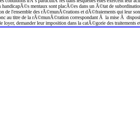
s conditions trÃ¨s particuliÃ¨res dans lesquelles elles exercent leur a
s handicapÃ©s mentaux sont placÃ©es dans un Ã©tat de subordination
n de l'ensemble des rÃ©munÃ©rations et dÃ©fraiements qui leur sont serv
c au titre de la rÃ©munÃ©ration correspondant Ã la mise Ã dispositio
loyer, demander leur imposition dans la catÃ©gorie des traitements et s