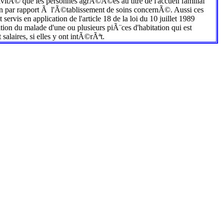
ctivitÃ© que les personnes agrÃ©Ã©es au titre de l'accueil familial
 par rapport Ã l'Ã©tablissement de soins concernÃ©. Aussi ces
is en application de l'article 18 de la loi du 10 juillet 1989
n du malade d'une ou plusieurs piÃ¨ces d'habitation qui est
alaires, si elles y ont intÃ©rÃªt.