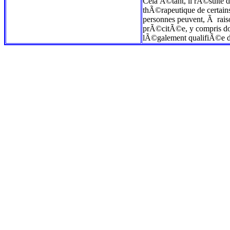
Cela Ã©tant, il rÃ©sulte de
thÃ©rapeutique de certain
personnes peuvent, Ã raiso
prÃ©citÃ©e, y compris don
lÃ©galement qualifiÃ©e de 