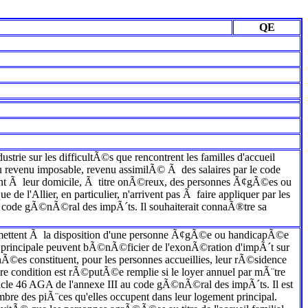
QE
ustrie sur les difficultÃ©s que rencontrent les familles d'accueil
 du revenu imposable, revenu assimilÃ© Ã des salaires par le code
t Ã leur domicile, Ã titre onÃ©reux, des personnes Ã¢gÃ©es ou
de l'Allier, en particulier, n'arrivent pas Ã faire appliquer par les
- I du code gÃ©nÃ©ral des impÃ´ts. Il souhaiterait connaÃ®tre sa
989, mettent Ã la disposition d'une personne Ã¢gÃ©e ou handicapÃ©e
on principale peuvent bÃ©nÃ©ficier de l'exonÃ©ration d'impÃ´t sur
Ã©es constituent, pour les personnes accueillies, leur rÃ©sidence
Ã¨re condition est rÃ©putÃ©e remplie si le loyer annuel par mÃ¨tre
icle 46 AGA de l'annexe III au code gÃ©nÃ©ral des impÃ´ts. Il est
re des piÃ¨ces qu'elles occupent dans leur logement principal.