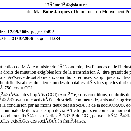
12Ã¨me lÃ©gislature
de
M.
Bobe Jacques
(
Union pour un Mouvement Pop
le :
12/09/2006
page :
9492
O le :
31/10/2006
page :
11334
ttention de M.Â le ministre de l'Ã©conomie, des finances et de l'indust
s droits de mutation exigibles lors de la transmission Ã titre gratuit d
sous rÃ©serve de satisfaire aux conditions requises, s'applique aux titr
 domicile fiscal des donateurs ou des donataires, dÃ¨s lors que les dro
leÂ 750 ter du CGI.
Ã©nÃ©ral des impÃ´ts (CGI) exonÃ¨re, sous conditions, de droits de m
iÃ©tÃ© ayant une activitÃ© industrielle commerciale, artisanale, agric
e la conclusion par au moins deux des associÃ©s de la sociÃ©tÃ©, don
 minimale de deux ans et qui devra Ãªtre toujours en cours au momen
 conditions fixÃ©es par l'articleÂ 787 B du CGI, peuvent bÃ©nÃ©ficier 
 celles exigÃ©es des sociÃ©tÃ©s franÃ§aises.