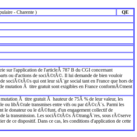
ulaire
-
Charente
)
QE
rie sur l'application de l'articleÂ 787 B du CGI concernant
e parts ou d'actions de sociÃ©tÃ©. Il lui demande de bien vouloir
es de sociÃ©tÃ©s qui ont leur siÃ¨ge social tant en France que hors de
its de mutation Ã titre gratuit sont exigibles en France conformÃ©ment
utation Ã titre gratuit Ã hauteur de 75Â % de leur valeur, les
ole ou libÃ©rale transmises entre vifs ou par dÃ©cÃ¨s. Parmi les
t le donateur ou le dÃ©funt, d'un engagement collectif de
t de la transmission. Les sociÃ©tÃ©s Ã©trangÃ¨res, sous rÃ©serve
de ce dispositif. Dans ce cas, les conditions d'application de cette