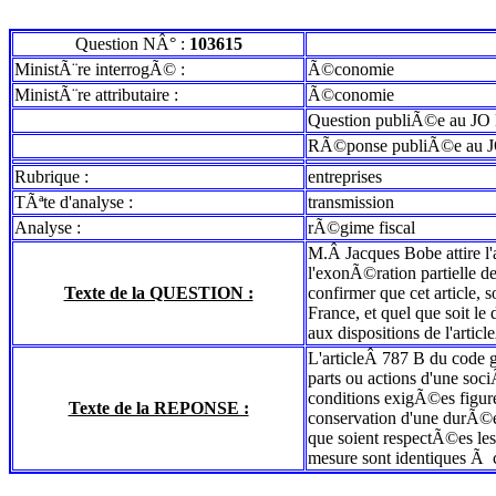
Question NÂ° :
103615
MinistÃ¨re interrogÃ© :
Ã©conomie
MinistÃ¨re attributaire :
Ã©conomie
Question publiÃ©e au JO 
RÃ©ponse publiÃ©e au J
Rubrique :
entreprises
TÃªte d'analyse :
transmission
Analyse :
rÃ©gime fiscal
M.Â Jacques Bobe attire l'a
l'exonÃ©ration partielle de
Texte de la QUESTION :
confirmer que cet article, 
France, et quel que soit le
aux dispositions de l'artic
L'articleÂ 787 B du code g
parts ou actions d'une soc
conditions exigÃ©es figur
Texte de la REPONSE :
conservation d'une durÃ©e
que soient respectÃ©es les
mesure sont identiques Ã