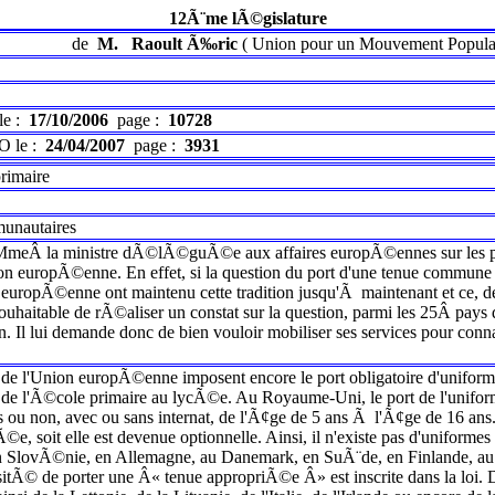
12Ã¨me lÃ©gislature
de
M.
Raoult Ã‰ric
(
Union pour un Mouvement Popula
le :
17/10/2006
page :
10728
O le :
24/04/2007
page :
3931
rimaire
munautaires
meÂ la ministre dÃ©lÃ©guÃ©e aux affaires europÃ©ennes sur les prat
 europÃ©enne. En effet, si la question du port d'une tenue commune 
europÃ©enne ont maintenu cette tradition jusqu'Ã maintenant et ce, d
souhaitable de rÃ©aliser un constat sur la question, parmi les 25Â p
 Il lui demande donc de bien vouloir mobiliser ses services pour conna
e l'Union europÃ©enne imposent encore le port obligatoire d'uniformes
de l'Ã©cole primaire au lycÃ©e. Au Royaume-Uni, le port de l'uniforme
 ou non, avec ou sans internat, de l'Ã¢ge de 5 ans Ã l'Ã¢ge de 16 ans.
 soit elle est devenue optionnelle. Ainsi, il n'existe pas d'uniforme
en SlovÃ©nie, en Allemagne, au Danemark, en SuÃ¨de, en Finlande, a
itÃ© de porter une Â« tenue appropriÃ©e Â» est inscrite dans la loi. 