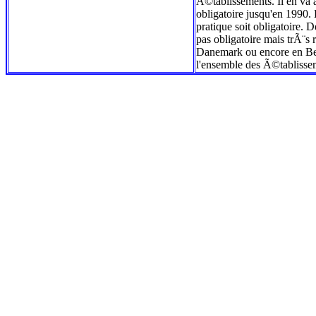
Ã©tablissements. Il en va a
obligatoire jusqu'en 1990.
pratique soit obligatoire.
pas obligatoire mais trÃ¨s
Danemark ou encore en Bel
l'ensemble des Ã©tablisse