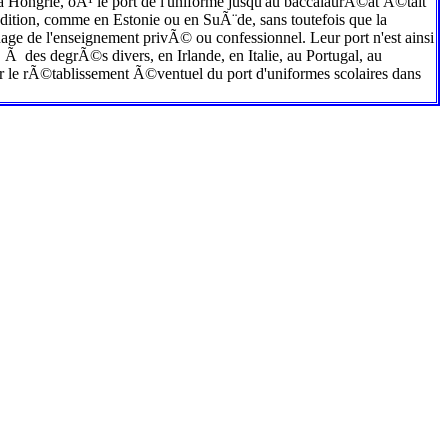
de la Hongrie, oÃ¹ le port de l'uniforme jusqu'au baccalaurÃ©at Ã©tait
adition, comme en Estonie ou en SuÃ¨de, sans toutefois que la
nage de l'enseignement privÃ© ou confessionnel. Leur port n'est ainsi
 des degrÃ©s divers, en Irlande, en Italie, au Portugal, au
 le rÃ©tablissement Ã©ventuel du port d'uniformes scolaires dans