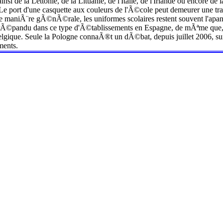
insi de la Lettonie, de la Lituanie, de l'Italie, de l'Irlande ou encore 
 Le port d'une casquette aux couleurs de l'Ã©cole peut demeurer une tr
 De maniÃ¨re gÃ©nÃ©rale, les uniformes scolaires restent souvent l'apa
 rÃ©pandu dans ce type d'Ã©tablissements en Espagne, de mÃªme que, Ã
gique. Seule la Pologne connaÃ®t un dÃ©bat, depuis juillet 2006, sur
ments.