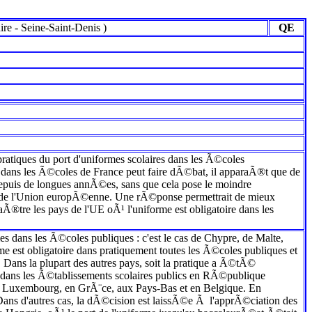
ire
-
Seine-Saint-Denis
)
QE
iques du port d'uniformes scolaires dans les Ã©coles
dans les Ã©coles de France peut faire dÃ©bat, il apparaÃ®t que de
epuis de longues annÃ©es, sans que cela pose le moindre
ays de l'Union europÃ©enne. Une rÃ©ponse permettrait de mieux
Ã®tre les pays de l'UE oÃ¹ l'uniforme est obligatoire dans les
 dans les Ã©coles publiques : c'est le cas de Chypre, de Malte,
 est obligatoire dans pratiquement toutes les Ã©coles publiques et
 Dans la plupart des autres pays, soit la pratique a Ã©tÃ©
s dans les Ã©tablissements scolaires publics en RÃ©publique
u Luxembourg, en GrÃ¨ce, aux Pays-Bas et en Belgique. En
Dans d'autres cas, la dÃ©cision est laissÃ©e Ã l'apprÃ©ciation des