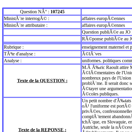
Question NÂ° :
107245
MinistÃ¨re interrogÃ© :
affaires europÃ©ennes
MinistÃ¨re attributaire :
affaires europÃ©ennes
Question publiÃ©e au JO 
RÃ©ponse publiÃ©e au J
Rubrique :
enseignement maternel et p
TÃªte d'analyse :
Ã©lÃ¨ves
Analyse :
uniformes. politiques com
M.Â Ã‰ric Raoult attire M
Ã©lÃ©mentaires de l'Union
nombreux pays de l'Union 
Texte de la QUESTION :
problÃ¨me. Il serait donc 
Ã©tayer une argumentation.
Ã©coles publiques.
Un petit nombre d'Ã‰tats d
oÃ¹ l'uniforme est portÃ© 
privÃ©es, confessionnelles
complÃ¨tement abandonnÃ©e,
tchÃ¨que, en Slovaquie, 
Autriche, seule la nÃ©cess
Texte de la REPONSE :