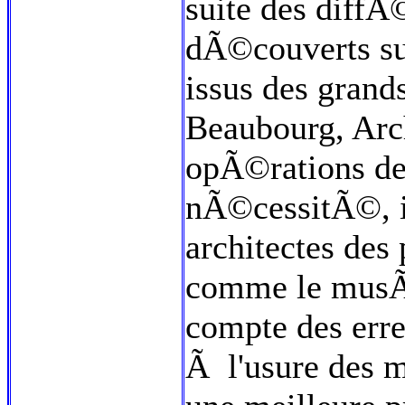
suite des diffÃ
dÃ©couverts su
issus des grand
Beaubourg, Arc
opÃ©rations de 
nÃ©cessitÃ©, i
architectes des
comme le musÃ©
compte des err
Ã l'usure des m