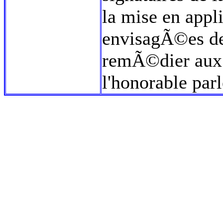
la mise en appl
envisagÃ©es de
remÃ©dier aux
l'honorable par