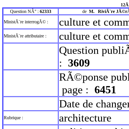
12Ã
Question NÂ° :
62333
de
M.
RiviÃ¨re JÃ©r
culture et com
MinistÃ¨re interrogÃ© :
culture et com
MinistÃ¨re attributaire :
Question publi
:
3609
RÃ©ponse publ
page :
6451
Date de change
architecture
Rubrique :