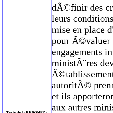
dÃ©finir des c
leurs conditions
mise en place 
pour Ã©valuer l
engagements ini
ministÃ¨res dev
Ã©tablissement
autoritÃ© pren
et ils apporter
aux autres mini
Texte de la REPONSE :