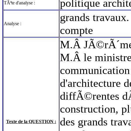
politique archit
TÃªte d'analyse :
grands travaux.
Analyse :
compte
M.Â JÃ©rÃ´me R
M.Â le ministre 
communication 
d'architecture 
diffÃ©rentes d
construction, p
des grands tra
Texte de la QUESTION :