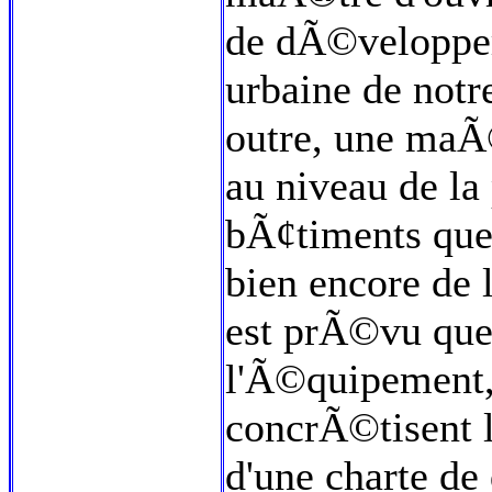
de dÃ©velopper 
urbaine de notre
outre, une maÃ®
au niveau de la
bÃ¢timents que 
bien encore de l
est prÃ©vu que
l'Ã©quipement, 
concrÃ©tisent l
d'une charte de