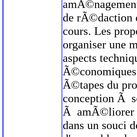
amÃ©nagements 
de rÃ©daction d
cours. Les pro
organiser une m
aspects techniq
Ã©conomiques e
Ã©tapes du pro
conception Ã s
Ã amÃ©liorer et
dans un souci 