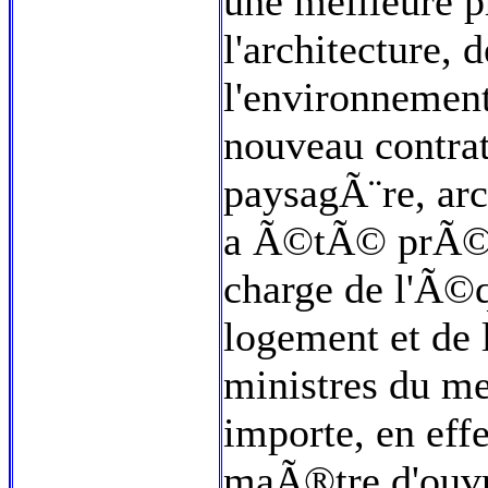
une meilleure p
l'architecture, d
l'environnement
nouveau contrat
paysagÃ¨re, arc
a Ã©tÃ© prÃ©se
charge de l'Ã©q
logement et de l
ministres du m
importe, en effe
maÃ®tre d'ouvr