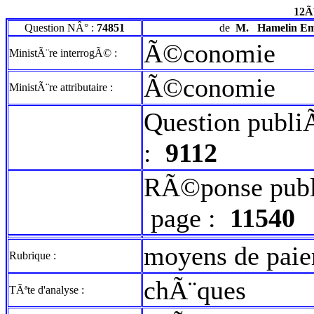
12Ã
Question NÂ° :
74851
de
M.
Hamelin E
Ã©conomie
MinistÃ¨re interrogÃ© :
Ã©conomie
MinistÃ¨re attributaire :
Question publi
:
9112
RÃ©ponse publ
page :
11540
moyens de pai
Rubrique :
chÃ¨ques
TÃªte d'analyse :