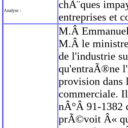
chÃ¨ques impa
Analyse :
entreprises et
M.Â Emmanuel H
M.Â le ministre
de l'industrie 
qu'entraÃ®ne l
provision dans 
commerciale. Il
nÂ°Â 91-1382
prÃ©voit Â« q