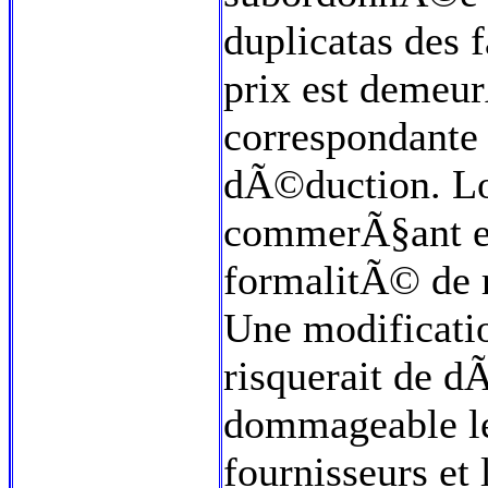
duplicatas des f
prix est demeu
correspondante n
dÃ©duction. Lo
commerÃ§ant es
formalitÃ© de re
Une modificatio
risquerait de d
dommageable le
fournisseurs et 