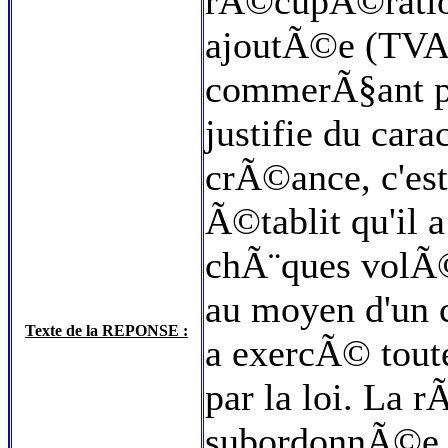
rÃ©cupÃ©ration 
ajoutÃ©e (TVA)
commerÃ§ant pe
justifie du car
crÃ©ance, c'est
Ã©tablit qu'i
chÃ¨ques volÃ©
au moyen d'un c
Texte de la REPONSE :
a exercÃ© tout
par la loi. La
subordonnÃ©e e