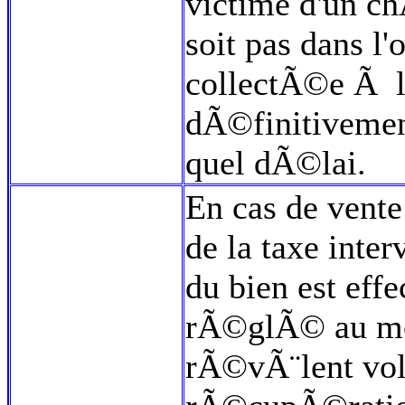
victime d'un c
soit pas dans l'
collectÃ©e Ã l'
dÃ©finitivemen
quel dÃ©lai.
En cas de vente
de la taxe inte
du bien est eff
rÃ©glÃ© au mo
rÃ©vÃ¨lent vol