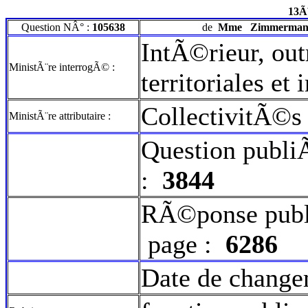
13Ã
Question NÂ° :
105638
de
Mme
Zimmermann
IntÃ©rieur, out
MinistÃ¨re interrogÃ© :
territoriales et
CollectivitÃ©s t
MinistÃ¨re attributaire :
Question publi
:
3844
RÃ©ponse publ
page :
6286
Date de change