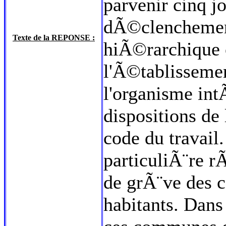
parvenir cinq jo
dÃ©clenchement
Texte de la REPONSE :
hiÃ©rarchique 
l'Ã©tablissemen
l'organisme int
dispositions de 
code du travail.
particuliÃ¨re r
de grÃ¨ve des 
habitants. Dans