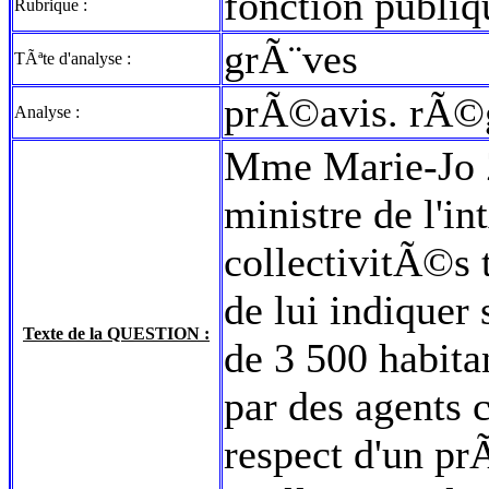
fonction publiqu
Rubrique :
grÃ¨ves
TÃªte d'analyse :
prÃ©avis. rÃ©
Analyse :
Mme Marie-Jo
ministre de l'in
collectivitÃ©s t
de lui indiquer
Texte de la QUESTION :
de 3 500 habitan
par des agents 
respect d'un prÃ