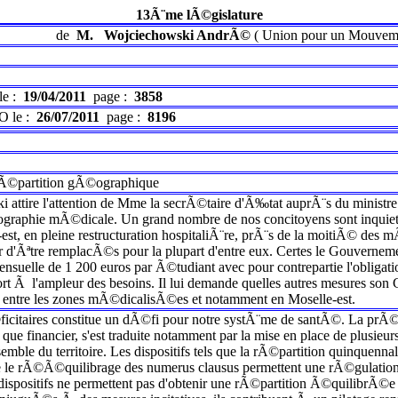
13Ã¨me lÃ©gislature
de
M.
Wojciechowski AndrÃ©
(
Union pour un Mouveme
le :
19/04/2011
page :
3858
O le :
26/07/2011
page :
8196
. rÃ©partition gÃ©ographique
ttire l'attention de Mme la secrÃ©taire d'Ã‰tat auprÃ¨s du ministre d
graphie mÃ©dicale. Un grand nombre de nos concitoyens sont inquiet
est, en pleine restructuration hospitaliÃ¨re, prÃ¨s de la moitiÃ© des mÃ
d'Ãªtre remplacÃ©s pour la plupart d'entre eux. Certes le Gouvernemen
nsuelle de 1 200 euros par Ã©tudiant avec pour contrepartie l'obligati
rt Ã l'ampleur des besoins. Il lui demande quelles autres mesures son 
entre les zones mÃ©dicalisÃ©es et notamment en Moselle-est.
ficitaires constitue un dÃ©fi pour notre systÃ¨me de santÃ©. La prÃ
ue financier, s'est traduite notamment par la mise en place de plusieur
semble du territoire. Les dispositifs tels que la rÃ©partition quinquenn
e rÃ©Ã©quilibrage des numerus clausus permettent une rÃ©gulation te
ispositifs ne permettent pas d'obtenir une rÃ©partition Ã©quilibrÃ©e