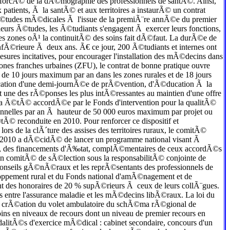
renforcÃ© de la dÃ©mographie des professionnels de santÃ©. Ainsi,
x patients, Ã la santÃ© et aux territoires a instaurÃ© un contrat
Ã©tudes mÃ©dicales Ã l'issue de la premiÃ¨re annÃ©e du premier
leurs Ã©tudes, les Ã©tudiants s'engagent Ã exercer leurs fonctions,
des zones oÃ¹ la continuitÃ© des soins fait dÃ©faut. La durÃ©e de
infÃ©rieure Ã deux ans. Ã€ ce jour, 200 Ã©tudiants et internes ont
res incitatives, pour encourager l'installation des mÃ©decins dans
zones franches urbaines (ZFU), le contrat de bonne pratique ouvre
e 10 jours maximum par an dans les zones rurales et de 18 jours
acation d'une demi-journÃ©e de prÃ©vention, d'Ã©ducation Ã la
ne des rÃ©ponses les plus intÃ©ressantes au maintien d'une offre
¨re a Ã©tÃ© accordÃ©e par le Fonds d'intervention pour la qualitÃ©
onnelles par an Ã hauteur de 50 000 euros maximum par projet ou
Ã© reconduite en 2010. Pour renforcer ce dispositif et
 de la clÃ´ture des assises des territoires ruraux, le comitÃ©
i 2010 a dÃ©cidÃ© de lancer un programme national visant Ã
re, des financements d'Ã‰tat, complÃ©mentaires de ceux accordÃ©s
un comitÃ© de sÃ©lection sous la responsabilitÃ© conjointe de
 conseils gÃ©nÃ©raux et les reprÃ©sentants des professionnels de
eloppement rural et du Fonds national d'amÃ©nagement et de
nt des honoraires de 20 % supÃ©rieurs Ã ceux de leurs collÃ¨gues.
ns entre l'assurance maladie et les mÃ©decins libÃ©raux. La loi du
 la crÃ©ation du volet ambulatoire du schÃ©ma rÃ©gional de
soins en niveaux de recours dont un niveau de premier recours en
litÃ©s d'exercice mÃ©dical : cabinet secondaire, concours d'un