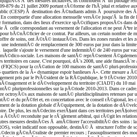
 conjuguÃ©s Ã des mesures incitatives, ils contribuent Ã un pilotage 
2009-879 du 21 juillet 2009 portant rÃ©forme de l'hÃ´pital et relative au
public (CESP) Ã destination des Ã©tudiants admis Ã poursuivre des 
En contrepartie d'une allocation mensuelle versÃ©e jusqu'Ã la fin de 
ur formation, dans des lieux d'exercice spÃ©cifiques proposÃ©s dans 
 Ã celle correspondant au versement de l'allocation et ne peut Ãªtre 
 bÃ©nÃ©ficier de ce contrat. Par ailleurs, un certain nombre de mesu
 offre de soins, ont Ã©tÃ© instaurÃ©es. Dans les zones rurales et les 
une indemnitÃ© de remplacement de 300 euros par jour dans la limite d
laquelle s'ajoute le versement d'une indemnitÃ© de 240 euros par v
 mÃ©dico-sociale. Les maisons de santÃ© reprÃ©sentent Ã©galement u
les territoires en cause. C'est pourquoi, dÃ¨s 2008, une aide financiÃ
ins (FIQCS) pour la crÃ©ation de 100 maisons de santÃ© pluri-professi
 quartiers de la Â« dynamique espoir banlieues Â». Cette mesure a Ã©t
nt pris par le PrÃ©sident de la RÃ©publique, le 9 fÃ©vrier 2010 lors
'amÃ©nagement et le dÃ©veloppement du territoire (CIADT) du 10 ma
antÃ© pluriprofessionnelles sur la pÃ©riode 2010-2013. Dans ce cad
tre octroyÃ©s aux maisons de santÃ© pluridisciplinaires retenues par 
tÃ© et du prÃ©fet et, en concertation avec le conseil rÃ©gional, les
llement de la dotation globale d'Ã©quipement, de la dotation de dÃ©v
ire. De plus, les mÃ©decins exerÃ§ant dans ces territoires perÃ§oive
e a Ã©tÃ© reconduite par le rÃ¨glement arbitral, qui rÃ©git les relatio
'autres mesures destinÃ©es Ã amÃ©liorer l'accessibilitÃ© des soins :
SROS), volet indicatif non opposable, destinÃ© Ã structurer l'offre de 
decin gÃ©nÃ©raliste de premier recours ; l'assouplissement des moda