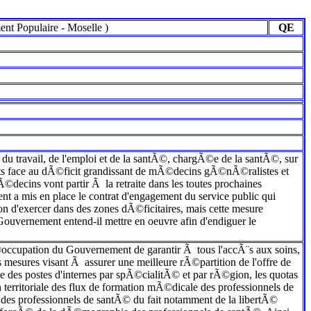
nt Populaire
-
Moselle
)
QE
u travail, de l'emploi et de la santÃ©, chargÃ©e de la santÃ©, sur
s face au dÃ©ficit grandissant de mÃ©decins gÃ©nÃ©ralistes et
©decins vont partir Ã la retraite dans les toutes prochaines
t a mis en place le contrat d'engagement du service public qui
on d'exercer dans des zones dÃ©ficitaires, mais cette mesure
Gouvernement entend-il mettre en oeuvre afin d'endiguer le
©occupation du Gouvernement de garantir Ã tous l'accÃ¨s aux soins,
s mesures visant Ã assurer une meilleure rÃ©partition de l'offre de
ale des postes d'internes par spÃ©cialitÃ© et par rÃ©gion, les quotas
rritoriale des flux de formation mÃ©dicale des professionnels de
 des professionnels de santÃ© du fait notamment de la libertÃ©