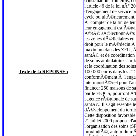
d'installation. Toutefois,
l'article 46 de la loi nÂ° 
d'engagement de service 
cycle ou ultÃ©rieurement. 
Ã compter de la fin de le
leur engagement est Ã©gale
Ã©tÃ© sÃ©lectionnÃ©s pour
les zones dÃ©ficitaires en
droit pour le mÃ©decin Ã 
maximum dans les ZFU, Ã 
santÃ© et de coordination
de soins ambulatoires sur 
et la coordination des so
Texte de la REPONSE :
100 000 euros dans les 215
conformÃ©ment Ã l'engageme
interministÃ©riel pour l
financer 250 maisons de s
par le FIQCS, pourront Ãª
l'agence rÃ©gionale de san
santÃ©. Il s'agit essentie
dÃ©veloppement du territo
Cette disposition favorabl
21 juillet 2009 propose d
l'organisation des soins (
proximitÃ©, autour du mÃ©