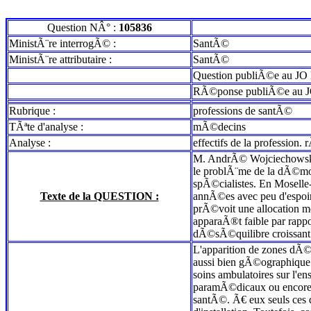
Question NÂ° :
105836
MinistÃ¨re interrogÃ© :
SantÃ©
MinistÃ¨re attributaire :
SantÃ©
Question publiÃ©e au JO 
RÃ©ponse publiÃ©e au J
Rubrique :
professions de santÃ©
TÃªte d'analyse :
mÃ©decins
Analyse :
effectifs de la profession
M. AndrÃ© Wojciechowski a
le problÃ¨me de la dÃ©mo
spÃ©cialistes. En Moselle-
Texte de la QUESTION :
annÃ©es avec peu d'espoir 
prÃ©voit une allocation me
apparaÃ®t faible par rappo
dÃ©sÃ©quilibre croissant 
L'apparition de zones dÃ©
aussi bien gÃ©ographique q
soins ambulatoires sur l'en
paramÃ©dicaux ou encore l
santÃ©. Ã€ eux seuls ces d