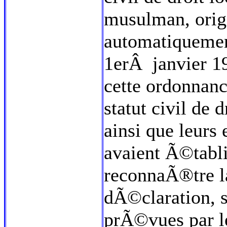
musulman, orig
automatiquemen
1erÂ janvier 196
cette ordonnan
statut civil de 
ainsi que leurs 
avaient Ã©tabli
reconnaÃ®tre l
dÃ©claration, s
prÃ©vues par l