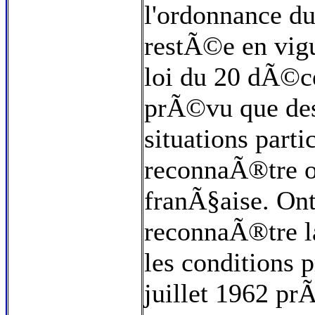
l'ordonnance du
restÃ©e en vig
loi du 20 dÃ©
prÃ©vu que des
situations parti
reconnaÃ®tre o
franÃ§aise. Ont
reconnaÃ®tre l
les conditions 
juillet 1962 pr