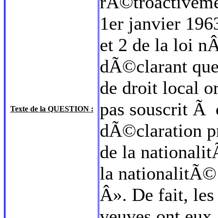
rÃ©troactiveme
1er janvier 1963
et 2 de la loi
dÃ©clarant que 
de droit local o
pas souscrit Ã 
Texte de la QUESTION :
dÃ©claration p
de la national
la nationalitÃ©
Â». De fait, le
veuves ont eux 