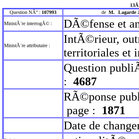
13Ã
Question NÂ° :
107993
de
M.
Lagarde 
DÃ©fense et an
MinistÃ¨re interrogÃ© :
IntÃ©rieur, out
MinistÃ¨re attributaire :
territoriales et
Question publi
:
4687
RÃ©ponse publ
page :
1871
Date de change