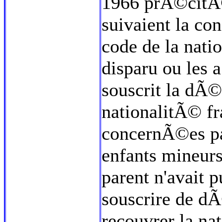
1966 prÃ©citÃ©e
suivaient la con
code de la nat
disparu ou les
souscrit la dÃ©
nationalitÃ© f
concernÃ©es par
enfants mineurs
parent n'avait p
souscrire de d
recouvrer la na