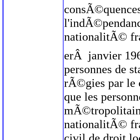
consÃ©quences 
l'indÃ©pendanc
nationalitÃ© fr
erÂ janvier 196
personnes de st
rÃ©gies par le c
que les personn
mÃ©tropolitain
nationalitÃ© fr
civil de droit l