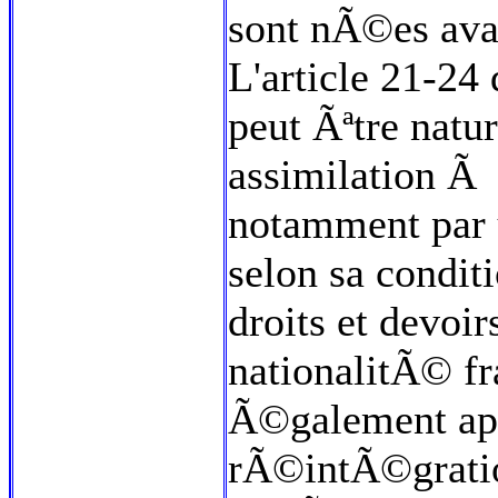
sont nÃ©es avan
L'article 21-24
peut Ãªtre natur
assimilation Ã
notamment par u
selon sa condit
droits et devoi
nationalitÃ© fr
Ã©galement app
rÃ©intÃ©gratio