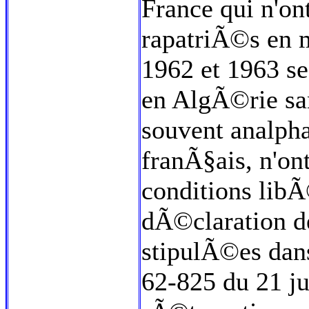
France qui n'on
rapatriÃ©s en 
1962 et 1963 s
en AlgÃ©rie san
souvent analpha
franÃ§ais, n'o
conditions lib
dÃ©claration d
stipulÃ©es dans
62-825 du 21 jui