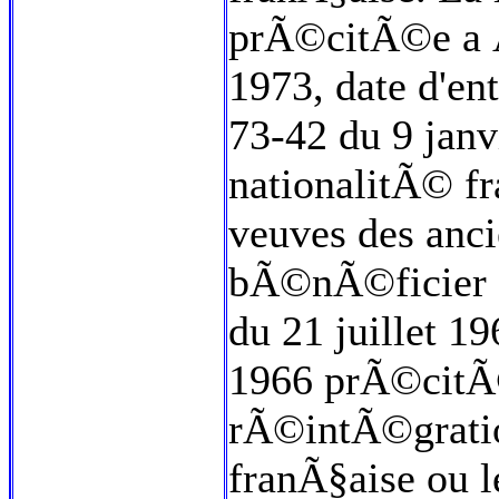
prÃ©citÃ©e a 
1973, date d'en
73-42 du 9 janv
nationalitÃ© fr
veuves des anci
bÃ©nÃ©ficier d
du 21 juillet 1
1966 prÃ©citÃ
rÃ©intÃ©gratio
franÃ§aise ou le