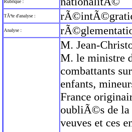
nationalitÃ©
Rubrique :
rÃ©intÃ©grati
TÃªte d'analyse :
rÃ©glementati
Analyse :
M. Jean-Christo
M. le ministre 
combattants sur
enfants, mineur
France originai
oubliÃ©s de la 
veuves et ces e