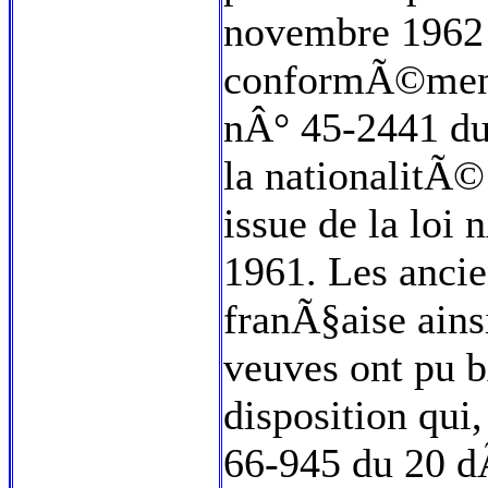
novembre 1962 
conformÃ©ment 
nÂ° 45-2441 du
la nationalitÃ©
issue de la lo
1961. Les anci
franÃ§aise ains
veuves ont pu 
disposition qui,
66-945 du 20 d