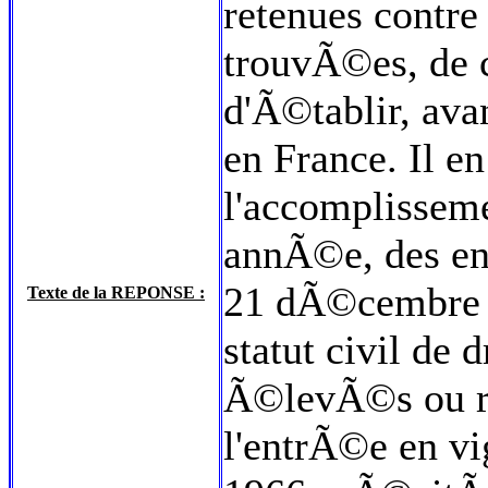
retenues contre
trouvÃ©es, de c
d'Ã©tablir, ava
en France. Il 
l'accomplisseme
annÃ©e, des enf
21 dÃ©cembre 
Texte de la REPONSE :
statut civil de
Ã©levÃ©s ou re
l'entrÃ©e en v