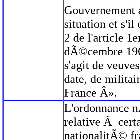
Gouvernement a
situation et s'i
2 de l'article 1
dÃ©cembre 1966
s'agit de veuve
date, de militai
France Â».
L'ordonnance nÂ
relative Ã cert
nationalitÃ© f