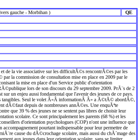
divers gauche
-
Morbihan
)
QE
 et de la vie associative sur les difficultÃ©s rencontrÃ©es par les
Ã© par la commission de consultation mise en place en 2009 par le
isant la mise en place d'un Service public d'orientation
a RÃ©publique lors de son discours du 29 septembre 2009. PrÃ¨s de 2
st sur un enjeu aussi fondamental que l'avenir des jeunes de ce pays.
ts tangibles. Seul le volet Â«Â informationÂ Â» a Ã©tÃ© abordÃ©,
ouvent dÃ©faut depuis de nombreuses annÃ©es. Une enquÃªte
e que 39 % des jeunes ne se sentent pas libres de choisir leur
ntation scolaire. Ce sont principalement les parents (68 %) et les
 conseillers d'orientation psychologues (COP) n'ont une influence que
n accompagnement pourtant indispensable pour leur permettre de
 premiÃ¨re cause du dÃ©crochage scolaire, mais aussi du chÃ´mage des
ment aux jeunes dans leur orientation scolaire, sans se limiter