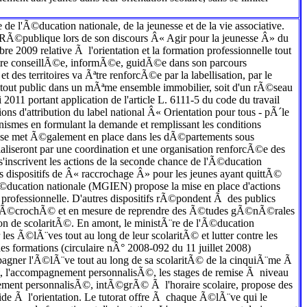
 de l'Ã©ducation nationale, de la jeunesse et de la vie associative.
a RÃ©publique lors de son discours Â« Agir pour la jeunesse Â» du
 2009 relative Ã l'orientation et la formation professionnelle tout
'Ãªtre conseillÃ©e, informÃ©e, guidÃ©e dans son parcours
 des territoires va Ãªtre renforcÃ©e par la labellisation, par le
nt tout public dans un mÃªme ensemble immobilier, soit d'un rÃ©seau
11 portant application de l'article L. 6111-5 du code du travail
ions d'attribution du label national Â« Orientation pour tous - pÃ´le
anismes en formulant la demande et remplissant les conditions
el se met Ã©galement en place dans les dÃ©partements sous
aliseront par une coordination et une organisation renforcÃ©e des
 s'inscrivent les actions de la seconde chance de l'Ã©ducation
es dispositifs de Â« raccrochage Â» pour les jeunes ayant quittÃ©
ducation nationale (MGIEN) propose la mise en place d'actions
n professionnelle. D'autres dispositifs rÃ©pondent Ã des publics
t dÃ©crochÃ© et en mesure de reprendre des Ã©tudes gÃ©nÃ©rales
on de scolaritÃ©. En amont, le ministÃ¨re de l'Ã©ducation
 les Ã©lÃ¨ves tout au long de leur scolaritÃ© et lutter contre les
formations (circulaire nÂ° 2008-092 du 11 juillet 2008)
agner l'Ã©lÃ¨ve tout au long de sa scolaritÃ© de la cinquiÃ¨me Ã
at, l'accompagnement personnalisÃ©, les stages de remise Ã niveau
gnement personnalisÃ©, intÃ©grÃ© Ã l'horaire scolaire, propose des
de Ã l'orientation. Le tutorat offre Ã chaque Ã©lÃ¨ve qui le