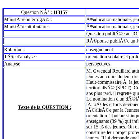
Question NÂ° :
113157
MinistÃ¨re interrogÃ© :
Ã‰ducation nationale, jeun
MinistÃ¨re attributaire :
Ã‰ducation nationale, jeun
Question publiÃ©e au JO 
RÃ©ponse publiÃ©e au J
Rubrique :
enseignement
TÃªte d'analyse :
orientation scolaire et prof
Analyse :
perspectives
M. Gwendal Rouillard attire
jeunes au cours de leur or
Haut-commissaire Ã la jeun
territorialisÃ© (SPOT). Ce
ans plus tard, il regrette 
La nomination d'un dÃ©lÃ©
lÃ oÃ¹ les efforts devrai
Texte de la QUESTION :
rÃ©alisÃ©e par la Jeuness
orientation. Tout aussi inq
enseignants (39 %) qui infl
sur 15 % des jeunes. On o
construire leur projet pro
jeunes. Il lui demande quel