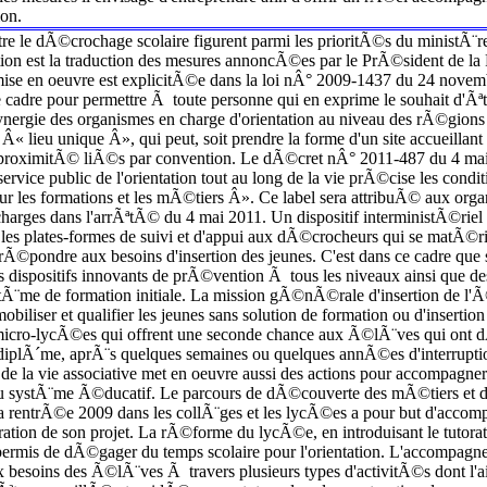
ion.
ontre le dÃ©crochage scolaire figurent parmi les prioritÃ©s du ministÃ¨re
ation est la traduction des mesures annoncÃ©es par le PrÃ©sident de l
se en oeuvre est explicitÃ©e dans la loi nÂ° 2009-1437 du 24 novembre
 le cadre pour permettre Ã toute personne qui en exprime le souhait d
ynergie des organismes en charge d'orientation au niveau des rÃ©gions et
« lieu unique Â», qui peut, soit prendre la forme d'un site accueilla
e proximitÃ© liÃ©s par convention. Le dÃ©cret nÂ° 2011-487 du 4 mai 20
ervice public de l'orientation tout au long de la vie prÃ©cise les condit
 sur les formations et les mÃ©tiers Â». Ce label sera attribuÃ© aux org
 charges dans l'arrÃªtÃ© du 4 mai 2011. Un dispositif interministÃ©ri
 les plates-formes de suivi et d'appui aux dÃ©crocheurs qui se matÃ©ri
e rÃ©pondre aux besoins d'insertion des jeunes. C'est dans ce cadre que
es dispositifs innovants de prÃ©vention Ã tous les niveaux ainsi que d
me de formation initiale. La mission gÃ©nÃ©rale d'insertion de l'Ã©
iliser et qualifier les jeunes sans solution de formation ou d'insertio
icro-lycÃ©es qui offrent une seconde chance aux Ã©lÃ¨ves qui on
n diplÃ´me, aprÃ¨s quelques semaines ou quelques annÃ©es d'interrupti
t de la vie associative met en oeuvre aussi des actions pour accompagner
systÃ¨me Ã©ducatif. Le parcours de dÃ©couverte des mÃ©tiers et des 
entrÃ©e 2009 dans les collÃ¨ges et les lycÃ©es a pour but d'accomp
ration de son projet. La rÃ©forme du lycÃ©e, en introduisant le tutor
 a permis de dÃ©gager du temps scolaire pour l'orientation. L'accompa
esoins des Ã©lÃ¨ves Ã travers plusieurs types d'activitÃ©s dont l'ai