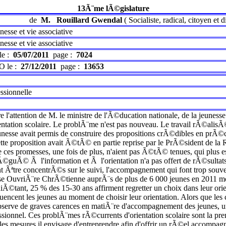
13Ã¨me lÃ©gislature
de
M.
Rouillard Gwendal
(
Socialiste, radical, citoyen et 
esse et vie associative
esse et vie associative
le :
05/07/2011
page :
7024
O le :
27/12/2011
page :
13653
essionnelle
 l'attention de M. le ministre de l'Ã©ducation nationale, de la jeunesse
ientation scolaire. Le problÃ¨me n'est pas nouveau. Le travail rÃ©alis
esse avait permis de construire des propositions crÃ©dibles en prÃ©con
tte proposition avait Ã©tÃ© en partie reprise par le PrÃ©sident de l
que ces promesses, une fois de plus, n'aient pas Ã©tÃ© tenues, qui plus e
guÃ© Ã l'information et Ã l'orientation n'a pas offert de rÃ©sulta
ent Ãªtre concentrÃ©s sur le suivi, l'accompagnement qui font trop s
e OuvriÃ¨re ChrÃ©tienne auprÃ¨s de plus de 6 000 jeunes en 2011 montr
uiÃ©tant, 25 % des 15-30 ans affirment regretter un choix dans leur orie
uencent les jeunes au moment de choisir leur orientation. Alors que les
bserve de graves carences en matiÃ¨re d'accompagnement des jeunes, u
fessionnel. Ces problÃ¨mes rÃ©currents d'orientation scolaire sont la
les mesures il envisage d'entreprendre afin d'offrir un rÃ©el accompagne