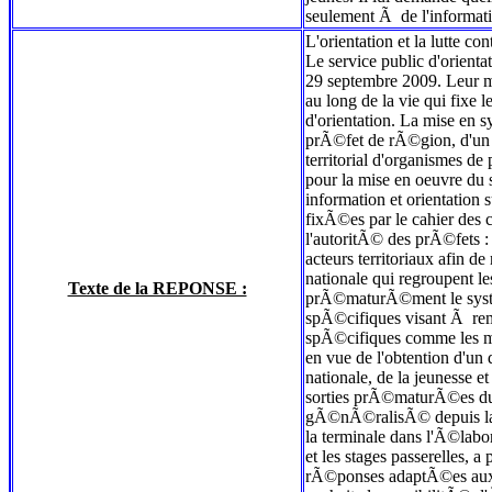
seulement Ã de l'informat
L'orientation et la lutte c
Le service public d'orient
29 septembre 2009. Leur mi
au long de la vie qui fixe
d'orientation. La mise en s
prÃ©fet de rÃ©gion, d'un Â
territorial d'organismes d
pour la mise en oeuvre du s
information et orientation
fixÃ©es par le cahier des
l'autoritÃ© des prÃ©fets :
acteurs territoriaux afin d
nationale qui regroupent l
Texte de la REPONSE :
prÃ©maturÃ©ment le systÃ¨
spÃ©cifiques visant Ã remob
spÃ©cifiques comme les m
en vue de l'obtention d'u
nationale, de la jeunesse e
sorties prÃ©maturÃ©es du 
gÃ©nÃ©ralisÃ© depuis la r
la terminale dans l'Ã©labo
et les stages passerelles,
rÃ©ponses adaptÃ©es aux b