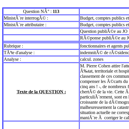
Question NÂ° :
113
MinistÃ¨re interrogÃ© :
Budget, comptes publics et
MinistÃ¨re attributaire :
Budget, comptes publics et
Question publiÃ©e au JO 
RÃ©ponse publiÃ©e au J
Rubrique :
fonctionnaires et agents pu
TÃªte d'analyse :
indemnitÃ© de rÃ©siden
Analyse :
calcul. zones
M. Pierre Cohen attire l'at
Ã‰tat, territoriale et hos
classement de ces communes
compenser les Ã©carts du coÃ
cinq ans ! -, de nombreux
Texte de la QUESTION :
chertÃ© de la vie. Cette Ã
particuliÃ¨rement, sont en
croissante de la dÃ©mograp
malheureusement la catastr
situation actuelle ne corre
maniÃ¨re Ã corriger le ca