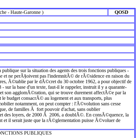
uche
-
Haute-Garonne
)
QOSD
 publique sur la situation des agents des trois fonctions publiques -
louse et ne perÃ§oivent pas l'indemnitÃ© de rÃ©sidence en raison du
res, Ã©tablie par le dÃ©cret du 30 octobre 1962, a pour objectif de
sur la base d'un texte, faut-il le rappeler, instruit il y a quarante-
t son agglomÃ©ration, qui se trouve durement affectÃ©e par la
t le budget consacrÃ© au logement et aux transports, plus
mmobilier notamment, on peut compter : l'Ã©volution sans cesse
ue, de familles Ã fort pouvoir d'achat, sans oublier
ion et des loyers, de 2000 Ã 2006, a doublÃ©. En consÃ©quence, la
nt et il serait juste que la rÃ©glementation puisse Ã©voluer de
ONCTIONS PUBLIQUES