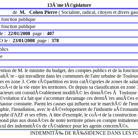
13Ã¨me lÃ©gislature
de
M.
Cohen Pierre
(
Socialiste, radical, citoyen et divers ga
 fonction publique
 fonction publique
le :
22/01/2008
page :
407
O le :
23/01/2008
page :
378
blics
ce
tention de M. le ministre du budget, des comptes publics et de la fonction
pitaliÃ¨re - qui travaillent dans les communes de l'aire urbaine de Tou
 en zone 3. Cette rÃ©partition en trois catÃ©gories de zones de salai
»t de la vie entre les territoires. Or depuis sa classification en zone 3 - 
 facteurs ont considÃ©rablement modifiÃ© les donnÃ©es Ã Toulouse e
©volution n'a fait que s'accentuer davantage ces derniÃ¨res annÃ©es e
 hausse constante. Parmi les causes qui influent sur le marchÃ© de l'i
hie, l'installation, avec le dÃ©veloppement de l'industrie aÃ©ronautiq
ophe d'AZF et ses effets. A titre d'exemple, le coÃ»t de la construct
spond plus aux donnÃ©es de notre territoire prises en compte initialeme
lcul des indemnitÃ©s de rÃ©sidence pour les agents concernÃ©s.
INDEMNITÃ‰ DE RÃ‰SIDENCE DANS LES F