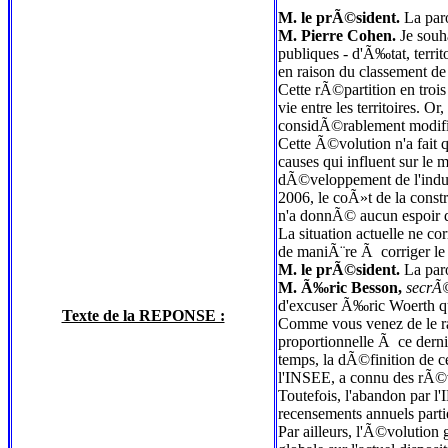
M. le prÃ©sident.
La paro
M. Pierre Cohen.
Je souha
publiques - d'Ã‰tat, terri
en raison du classement d
Cette rÃ©partition en troi
vie entre les territoires. Or
considÃ©rablement modifiÃ
Cette Ã©volution n'a fait 
causes qui influent sur le
dÃ©veloppement de l'indust
2006, le coÃ»t de la cons
n'a donnÃ© aucun espoir d
La situation actuelle ne c
de maniÃ¨re Ã corriger le
M. le prÃ©sident.
La paro
M. Ã‰ric Besson,
secrÃ©
d'excuser Ã‰ric Woerth q
Texte de la REPONSE :
Comme vous venez de le rap
proportionnelle Ã ce derni
temps, la dÃ©finition de c
l'INSEE, a connu des rÃ©v
Toutefois, l'abandon par 
recensements annuels part
Par ailleurs, l'Ã©volution