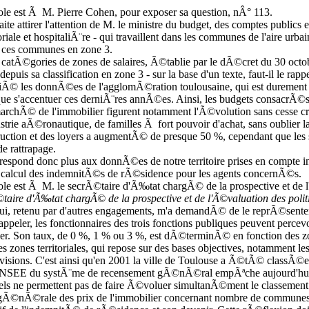
le est Ã M. Pierre Cohen, pour exposer sa question, nÂ° 113.
ite attirer l'attention de M. le ministre du budget, des comptes publics e
toriale et hospitaliÃ¨re - qui travaillent dans les communes de l'aire 
e ces communes en zone 3.
s catÃ©gories de zones de salaires, Ã©tablie par le dÃ©cret du 30 octo
, depuis sa classification en zone 3 - sur la base d'un texte, faut-il le rap
© les donnÃ©es de l'agglomÃ©ration toulousaine, qui est durement a
que s'accentuer ces derniÃ¨res annÃ©es. Ainsi, les budgets consacrÃ©s 
 marchÃ© de l'immobilier figurent notamment l'Ã©volution sans cesse cr
rie aÃ©ronautique, de familles Ã fort pouvoir d'achat, sans oublier la 
truction et des loyers a augmentÃ© de presque 50 %, cependant que le
e rattrapage.
orrespond donc plus aux donnÃ©es de notre territoire prises en compte i
 calcul des indemnitÃ©s de rÃ©sidence pour les agents concernÃ©s.
le est Ã M. le secrÃ©taire d'Ã‰tat chargÃ© de la prospective et de l
taire d'Ã‰tat chargÃ© de la prospective et de l'Ã©valuation des polit
ui, retenu par d'autres engagements, m'a demandÃ© de le reprÃ©sent
peler, les fonctionnaires des trois fonctions publiques peuvent perc
er. Son taux, de 0 %, 1 % ou 3 %, est dÃ©terminÃ© en fonction des zone
es zones territoriales, qui repose sur des bases objectives, notammen
isions. C'est ainsi qu'en 2001 la ville de Toulouse a Ã©tÃ© classÃ©e
l'INSEE du systÃ¨me de recensement gÃ©nÃ©ral empÃªche aujourd'hui d
iels ne permettent pas de faire Ã©voluer simultanÃ©ment le classeme
 gÃ©nÃ©rale des prix de l'immobilier concernant nombre de communes et