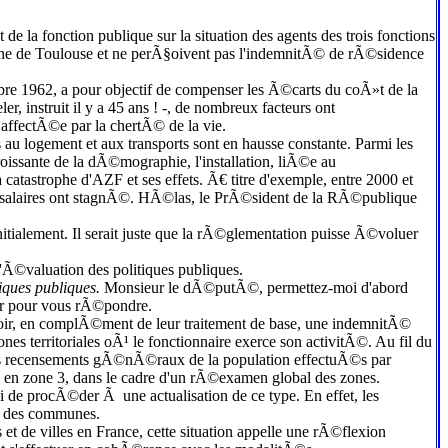
t de la fonction publique sur la situation des agents des trois fonctions
urbaine de Toulouse et ne perÃ§oivent pas l'indemnitÃ© de rÃ©sidence
bre 1962, a pour objectif de compenser les Ã©carts du coÃ»t de la
peler, instruit il y a 45 ans ! -, de nombreux facteurs ont
ffectÃ©e par la chertÃ© de la vie.
au logement et aux transports sont en hausse constante. Parmi les
oissante de la dÃ©mographie, l'installation, liÃ©e au
catastrophe d'AZF et ses effets. Ã€ titre d'exemple, entre 2000 et
s salaires ont stagnÃ©. HÃ©las, le PrÃ©sident de la RÃ©publique
nitialement. Il serait juste que la rÃ©glementation puisse Ã©voluer
'Ã©valuation des politiques publiques.
iques publiques.
Monsieur le dÃ©putÃ©, permettez-moi d'abord
er pour vous rÃ©pondre.
evoir, en complÃ©ment de leur traitement de base, une indemnitÃ©
s territoriales oÃ¹ le fonctionnaire exerce son activitÃ©. Au fil du
t les recensements gÃ©nÃ©raux de la population effectuÃ©s par
 en zone 3, dans le cadre d'un rÃ©examen global des zones.
e procÃ©der Ã une actualisation de ce type. En effet, les
nt des communes.
 de villes en France, cette situation appelle une rÃ©flexion