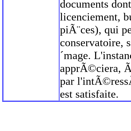
documents dont 
licenciement, bu
piÃ¨ces), qui pe
conservatoire, 
´mage. L'instan
apprÃ©ciera, Ã
par l'intÃ©ressÃ
est satisfaite.