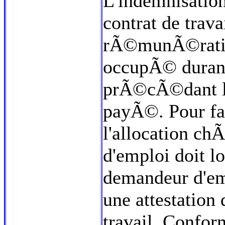
L'indemnisation
contrat de trava
rÃ©munÃ©ration
occupÃ© durant
prÃ©cÃ©dant le
payÃ©. Pour fai
l'allocation c
d'emploi doit l
demandeur d'em
une attestation 
travail. Confo