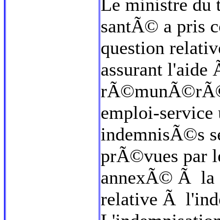
Le ministre du t
santÃ© a pris c
question relati
assurant l'aide
rÃ©munÃ©rÃ©s 
emploi-service
indemnisÃ©s se
prÃ©vues par 
annexÃ© Ã la c
relative Ã l'i