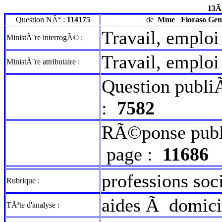
13Ã
Question NÂ° :
114175
de
Mme
Fioraso Gen
Travail, emploi
MinistÃ¨re interrogÃ© :
Travail, emploi
MinistÃ¨re attributaire :
Question publi
:
7582
RÃ©ponse publ
page :
11686
professions soc
Rubrique :
aides Ã domici
TÃªte d'analyse :