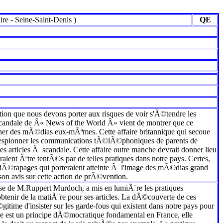
ire
-
Seine-Saint-Denis
)
QE
ention que nous devons porter aux risques de voir s'Ã©tendre les
candale de Â« News of the World Â» vient de montrer que ce
er des mÃ©dias eux-mÃªmes. Cette affaire britannique qui secoue
Ã espionner les communications tÃ©lÃ©phoniques de parents de
s articles Ã scandale. Cette affaire outre manche devrait donner lieu
aient Ãªtre tentÃ©s par de telles pratiques dans notre pays. Certes,
 dÃ©rapages qui porteraient atteinte Ã l'image des mÃ©dias grand
son avis sur cette action de prÃ©vention.
se de M.Ruppert Murdoch, a mis en lumiÃ¨re les pratiques
nir de la matiÃ¨re pour ses articles. La dÃ©couverte de ces
ime d'insister sur les garde-fous qui existent dans notre pays pour
se est un principe dÃ©mocratique fondamental en France, elle