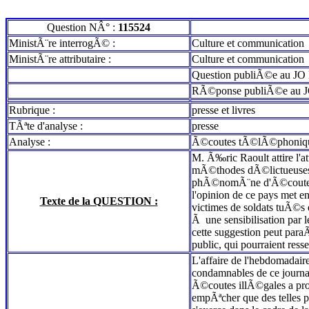
Question NÂ° :
115524
MinistÃ¨re interrogÃ© :
Culture et communication
MinistÃ¨re attributaire :
Culture et communication
Question publiÃ©e au JO 
RÃ©ponse publiÃ©e au J
Rubrique :
presse et livres
TÃªte d'analyse :
presse
Analyse :
Ã©coutes tÃ©lÃ©phoniqu
M. Ã‰ric Raoult attire l'at
mÃ©thodes dÃ©lictueuses d
phÃ©nomÃ¨ne d'Ã©coutes n'
l'opinion de ce pays met 
Texte de la QUESTION :
victimes de soldats tuÃ©s 
Ã une sensibilisation par l
cette suggestion peut par
public, qui pourraient ress
L'affaire de l'hebdomadai
condamnables de ce journa
Ã©coutes illÃ©gales a prof
empÃªcher que des telles p