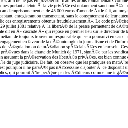
la loi, afin de ne pas empiÃ©ter sur d'autres droits fondamentaux comme
s portant atteinte Ã la vie privÃ©e est notamment sanctionnÃ©e par 
'un an d'emprisonnement et de 45 000 euros d'amende Â« le fait, au mo
captant, enregistrant ou transmettant, sans le consentement de leur aut
blic ces enregistrements obtenus frauduleusement Â». Le code prÃ©cise 
du 29 juillet 1881 relative Ã la libertÃ© de la presse permettent de dÃ
 dit en Â« cascade Â» qui repose en premier lieu sur le directeur de l
mettant de toujours trouver un responsable qui sera poursuivi en cas d'i
gagement en faveur de la dÃ©ontologie du journalisme et de l'infor
s de rÃ©gulation ou de mÃ©diation spÃ©cialisÃ©es en leur sein. Ces ch
©vues dans la charte de Munich de 1971, signÃ©e par les syndicats de
 en assurant la prÃ©servation des libertÃ©s privÃ©es, est bien connu
´le du juge judiciaire. De fait, on observe que les pratiques en mat
est pourquoi il ne paraÃ®t pas nÃ©cessaire d'ajouter Ã ce disposit
publics, qui pourrait Ãªtre perÃ§ue par les Ã©diteurs comme une ingÃ©r