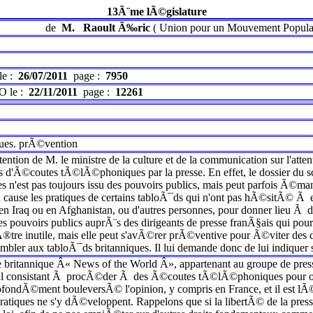
13Ã¨me lÃ©gislature
de
M.
Raoult Ã‰ric
(
Union pour un Mouvement Popula
le :
26/07/2011
page :
7950
O le :
22/11/2011
page :
12261
es. prÃ©vention
tention de M. le ministre de la culture et de la communication sur l'att
'Ã©coutes tÃ©lÃ©phoniques par la presse. En effet, le dossier du s
est pas toujours issu des pouvoirs publics, mais peut parfois Ã©man
en cause les pratiques de certains tabloÃ¯ds qui n'ont pas hÃ©sitÃ© 
en Iraq ou en Afghanistan, ou d'autres personnes, pour donner lieu Ã de
es pouvoirs publics auprÃ¨s des dirigeants de presse franÃ§ais qui pourr
aÃ®tre inutile, mais elle peut s'avÃ©rer prÃ©ventive pour Ã©viter des
embler aux tabloÃ¯ds britanniques. Il lui demande donc de lui indiquer 
re britannique Â« News of the World Â», appartenant au groupe de pres
l consistant Ã procÃ©der Ã des Ã©coutes tÃ©lÃ©phoniques pour obte
ondÃ©ment bouleversÃ© l'opinion, y compris en France, et il est lÃ©git
ratiques ne s'y dÃ©veloppent. Rappelons que si la libertÃ© de la pres