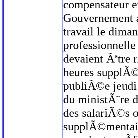
compensateur et
Gouvernement a 
travail le dima
professionnelle
devaient Ãªtre
heures supplÃ©
publiÃ©e jeudi 
du ministÃ¨re d
des salariÃ©s 
supplÃ©mentair