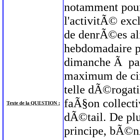
notamment pour
l'activitÃ© excl
de denrÃ©es ali
hebdomadaire p
dimanche Ã par
maximum de cin
telle dÃ©rogat
faÃ§on collect
Texte de la QUESTION :
dÃ©tail. De plu
principe, bÃ©n