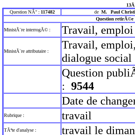
13Ã
Question NÂ° :
117482
de
M.
Paul Christ
Question retirÃ©e
Travail, emploi
MinistÃ¨re interrogÃ© :
Travail, emploi
MinistÃ¨re attributaire :
dialogue social
Question publi
:
9544
Date de change
travail
Rubrique :
travail le dima
TÃªte d'analyse :