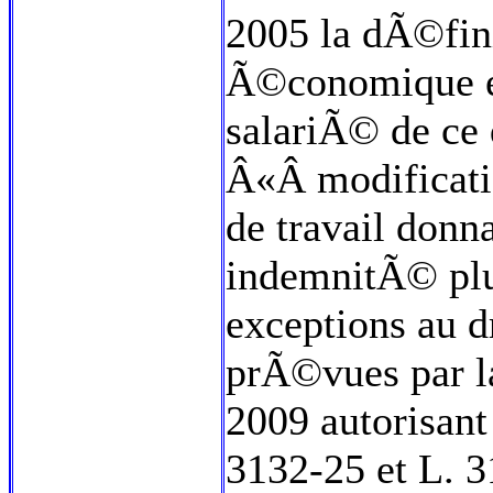
2005 la dÃ©fin
Ã©conomique en
salariÃ© de ce 
Â«Â modificati
de travail donn
indemnitÃ© plus
exceptions au
prÃ©vues par l
2009 autorisant 
3132-25 et L. 3