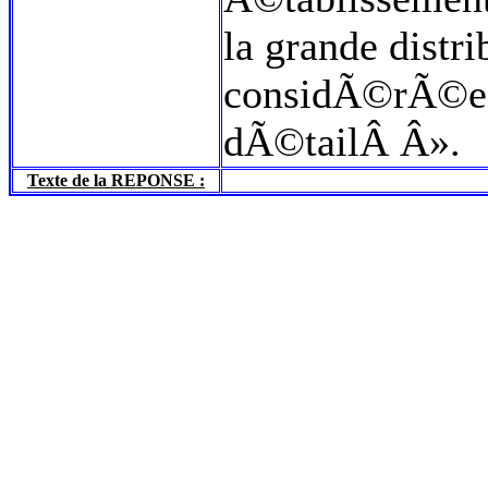
la grande distri
considÃ©rÃ©e
dÃ©tailÂ Â».
Texte de la REPONSE :