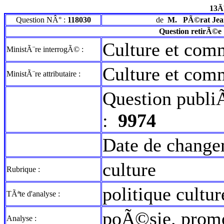
13Ã
Question NÂ° :
118030
de
M.
PÃ©rat Jea
Question retirÃ©e
Culture et com
MinistÃ¨re interrogÃ© :
Culture et com
MinistÃ¨re attributaire :
Question publi
:
9974
Date de change
culture
Rubrique :
politique cultur
TÃªte d'analyse :
poÃ©sie. prom
Analyse :