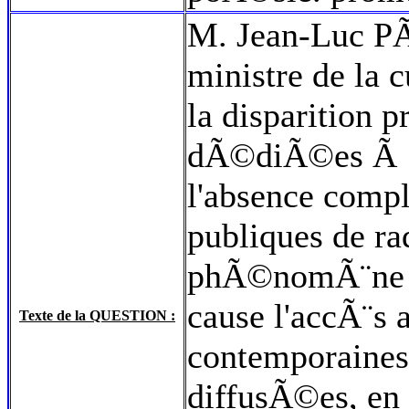
M. Jean-Luc PÃ©
ministre de la 
la disparition p
dÃ©diÃ©es Ã la
l'absence compl
publiques de r
phÃ©nomÃ¨ne es
cause l'accÃ¨s
Texte de la QUESTION :
contemporaines
diffusÃ©es, en 