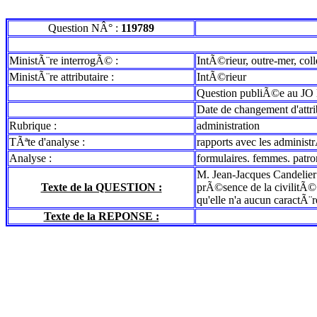
Question NÂ° :
119789
MinistÃ¨re interrogÃ© :
IntÃ©rieur, outre-mer, coll
MinistÃ¨re attributaire :
IntÃ©rieur
Question publiÃ©e au JO 
Date de changement d'attr
Rubrique :
administration
TÃªte d'analyse :
rapports avec les adminis
Analyse :
formulaires. femmes. patr
M. Jean-Jacques Candelier at
Texte de la QUESTION :
prÃ©sence de la civilitÃ© 
qu'elle n'a aucun caractÃ¨r
Texte de la REPONSE :