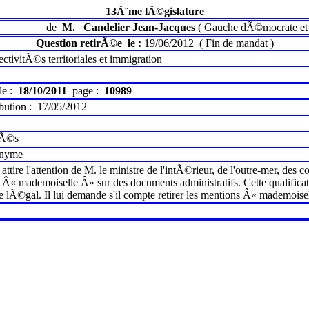
13Ã¨me lÃ©gislature
de
M.
Candelier Jean-Jacques
(
Gauche dÃ©mocrate et
Question retirÃ©e
le :
19/06/2012
(
Fin de mandat
)
ectivitÃ©s territoriales et immigration
le :
18/10/2011
page :
10989
ibution :
17/05/2012
trÃ©s
onyme
tire l'attention de M. le ministre de l'intÃ©rieur, de l'outre-mer, des coll
Â« mademoiselle Â» sur des documents administratifs. Cette qualificat
e lÃ©gal. Il lui demande s'il compte retirer les mentions Â« mademoisel