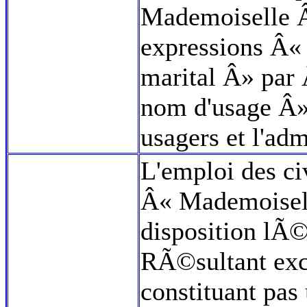
Mademoiselle Â
expressions Â«
marital Â» par
nom d'usage Â» 
usagers et l'adm
L'emploi des 
Â« Mademoisell
disposition lÃ©
RÃ©sultant excl
constituant pa