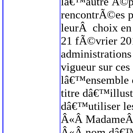
lâ€™autre Ã©po
rencontrÃ©es p
leurÂ choix en 
21 fÃ©vrier 20
administrations
vigueur sur ces
lâ€™ensemble d
titre dâ€™illus
dâ€™utiliser le
Â«Â MadameÂ»
Â«Â nom dâ€™u