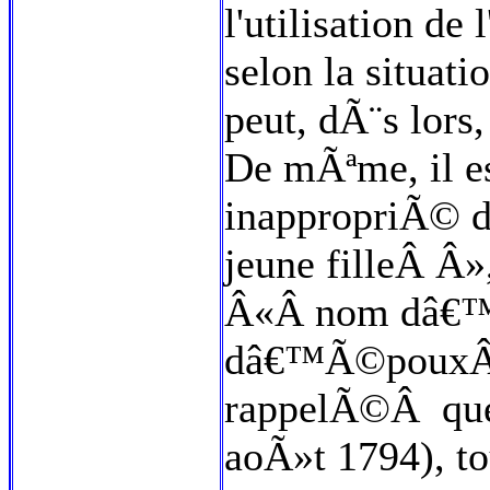
l'utilisation de 
selon la situat
peut, dÃ¨s lors
De mÃªme, il e
inappropriÃ© d
jeune filleÂ Â
Â«Â nom dâ€
dâ€™Ã©pouxÂ Â
rappelÃ©Â que l
aoÃ»t 1794), to