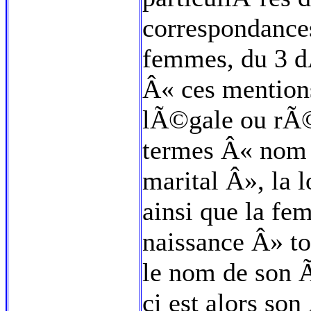
correspondance
femmes, du 3 
Â« ces mentions
lÃ©gale ou rÃ©
termes Â« nom 
marital Â», la l
ainsi que la f
naissance Â» tou
le nom de son 
ci est alors so