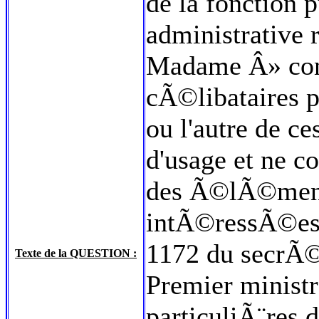
de la fonction 
administrative 
Madame Â» con
cÃ©libataires p
ou l'autre de ce
d'usage et ne c
des Ã©lÃ©ments
intÃ©ressÃ©es Â
1172 du secrÃ©
Texte de la QUESTION :
Premier ministr
particuliÃ¨res d