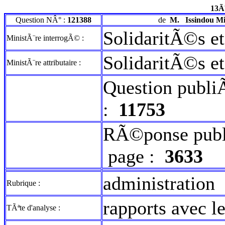
13Ã
Question NÂ° :
121388
de
M.
Issindou Mi
SolidaritÃ©s e
MinistÃ¨re interrogÃ© :
SolidaritÃ©s e
MinistÃ¨re attributaire :
Question publi
:
11753
RÃ©ponse publ
page :
3633
administration
Rubrique :
rapports avec l
TÃªte d'analyse :