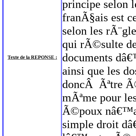
principe selon 
franÃ§ais est c
selon les rÃ¨gl
qui rÃ©sulte de
documents dâ€™i
Texte de la REPONSE :
ainsi que les do
doncÂ Ãªtre Ã©
mÃªme pour les
Ã©poux nâ€™ac
simple droit d