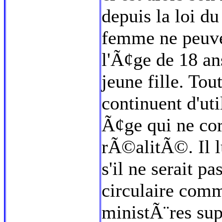
depuis la loi du
femme ne peuve
l'Ã¢ge de 18 an
jeune fille. To
continuent d'uti
Ã¢ge qui ne co
rÃ©alitÃ©. Il l
s'il ne serait p
circulaire com
ministÃ¨res su