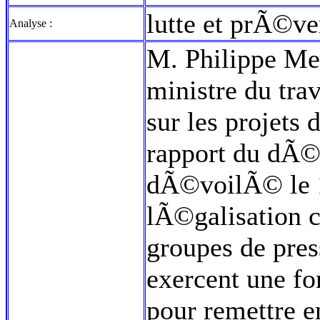
lutte et prÃ©ve
Analyse :
M. Philippe Meu
ministre du trav
sur les projets
rapport du dÃ©
dÃ©voilÃ© le 1
lÃ©galisation 
groupes de pres
exercent une fo
pour remettre e