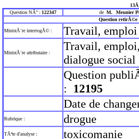
13Ã
Question NÂ° :
122347
de
M.
Meunier Ph
Question retirÃ©e
Travail, emploi
MinistÃ¨re interrogÃ© :
Travail, emploi
MinistÃ¨re attributaire :
dialogue social
Question publi
:
12195
Date de change
drogue
Rubrique :
toxicomanie
TÃªte d'analyse :