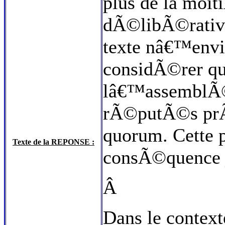
plus de la moi
dÃ©libÃ©rativ
texte nâ€™envi
considÃ©rer qu
lâ€™assemblÃ©
rÃ©putÃ©s prÃ©
quorum. Cette 
Texte de la REPONSE :
consÃ©quence j
Â
Dans le contex