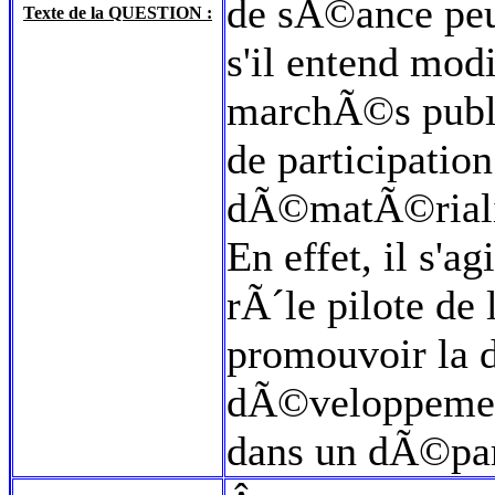
de sÃ©ance peut
Texte de la QUESTION :
s'il entend modi
marchÃ©s publi
de participatio
dÃ©matÃ©riali
En effet, il s'a
rÃ´le pilote d
promouvoir la 
dÃ©veloppement
dans un dÃ©par