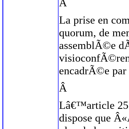
Â
La prise en com
quorum, de mem
assemblÃ©e dÃ
visioconfÃ©ren
encadrÃ©e par 
Â
Lâ€™article 25
dispose que Â«Â