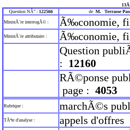
13Ã
Question NÂ° :
122566
de
M.
Terrasse Pas
Ã‰conomie, fin
MinistÃ¨re interrogÃ© :
Ã‰conomie, fin
MinistÃ¨re attributaire :
Question publi
:
12160
RÃ©ponse publ
page :
4053
marchÃ©s publ
Rubrique :
appels d'offres
TÃªte d'analyse :