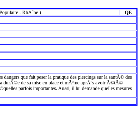
Populaire
-
RhÃ´ne
)
QE
les dangers que fait peser la pratique des piercings sur la santÃ© des
oute la durÃ©e de sa mise en place et mÃªme aprÃ¨s avoir Ã©tÃ©
quelles parfois importantes. Aussi, il lui demande quelles mesures