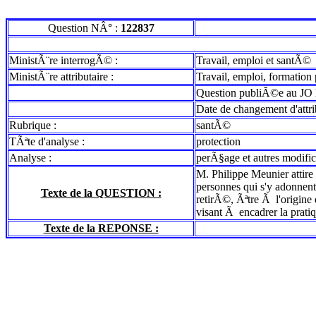
Question NÂ° :
122837
MinistÃ¨re interrogÃ© :
Travail, emploi et santÃ©
MinistÃ¨re attributaire :
Travail, emploi, formation 
Question publiÃ©e au JO 
Date de changement d'attr
Rubrique :
santÃ©
TÃªte d'analyse :
protection
Analyse :
perÃ§age et autres modific
M. Philippe Meunier attire 
personnes qui s'y adonnent
Texte de la QUESTION :
retirÃ©, Ãªtre Ã l'origine
visant Ã encadrer la pratiq
Texte de la REPONSE :