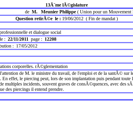
13Ã¨me lÃ©gislature
de
M.
Meunier Philippe
(
Union pour un Mouvement 
Question retirÃ©e
le :
19/06/2012
(
Fin de mandat
)
professionnelle et dialogue social
le :
22/11/2011
page :
12208
ibution :
17/05/2012
ations corporelles. rÃ©glementation
l'attention de M. le ministre du travail, de l'emploi et de la santÃ© sur 
. En effet, le piercing peut, lors de son implantation puis pendant t
 de multiples incidents, souvent graves de consÃ©quences, avec des sÃ©
ue des piercings il entend prendre.