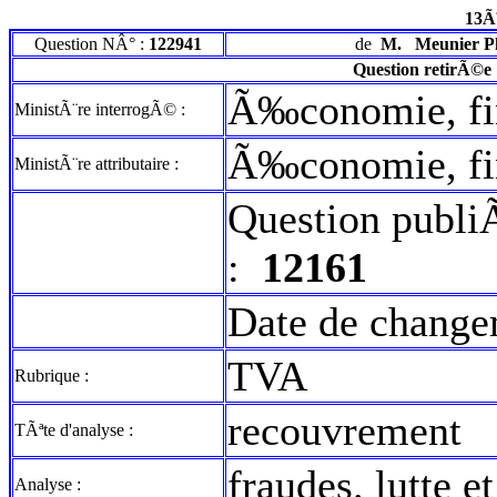
13Ã
Question NÂ° :
122941
de
M.
Meunier Ph
Question retirÃ©e
Ã‰conomie, fin
MinistÃ¨re interrogÃ© :
Ã‰conomie, fi
MinistÃ¨re attributaire :
Question publi
:
12161
Date de change
TVA
Rubrique :
recouvrement
TÃªte d'analyse :
fraudes. lutte 
Analyse :