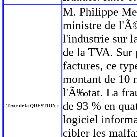
M. Philippe Meun
ministre de l'Ã
l'industrie sur 
de la TVA. Sur
factures, ce ty
montant de 10 m
l'Ã‰tat. La fr
de 93 % en quat
Texte de la QUESTION :
logiciel inform
cibler les malfa