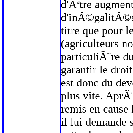
d'Ãªtre augmen
d'inÃ©galitÃ©s
titre que pour l
(agriculteurs 
particuliÃ¨re d
garantir le dro
est donc du dev
plus vite. AprÃ
remis en cause 
il lui demande 