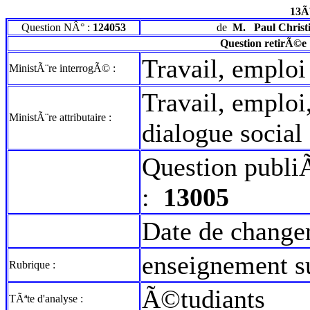
13Ã
Question NÂ° :
124053
de
M.
Paul Christ
Question retirÃ©e
Travail, emploi
MinistÃ¨re interrogÃ© :
Travail, emploi
MinistÃ¨re attributaire :
dialogue social
Question publi
:
13005
Date de change
enseignement 
Rubrique :
Ã©tudiants
TÃªte d'analyse :