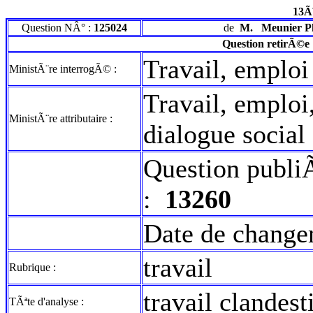
13Ã
Question NÂ° :
125024
de
M.
Meunier Ph
Question retirÃ©e
Travail, emploi
MinistÃ¨re interrogÃ© :
Travail, emploi
MinistÃ¨re attributaire :
dialogue social
Question publi
:
13260
Date de change
travail
Rubrique :
travail clandest
TÃªte d'analyse :