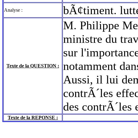
bÃ¢timent. lut
Analyse :
M. Philippe Meun
ministre du trav
sur l'importance
notamment dans
Texte de la QUESTION :
Aussi, il lui d
contrÃ´les effec
des contrÃ´les
Texte de la REPONSE :