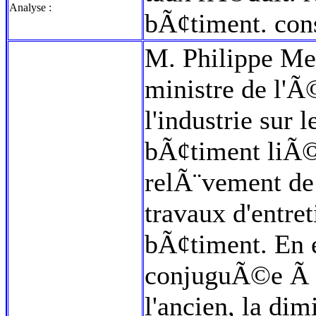
Analyse :
bÃ¢timent. co
M. Philippe Meun
ministre de l'Ã
l'industrie sur 
bÃ¢timent liÃ
relÃ¨vement de
travaux d'entre
bÃ¢timent. En e
conjuguÃ©e Ã l
l'ancien, la di