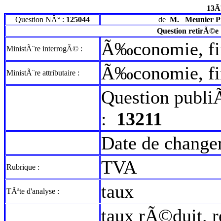
13Ã
Question NÂ° :
125044
de
M.
Meunier P
Question retirÃ©e
Ã‰conomie, fin
MinistÃ¨re interrogÃ© :
Ã‰conomie, fi
MinistÃ¨re attributaire :
Question publi
:
13211
Date de change
TVA
Rubrique :
taux
TÃªte d'analyse :
taux rÃ©duit. r