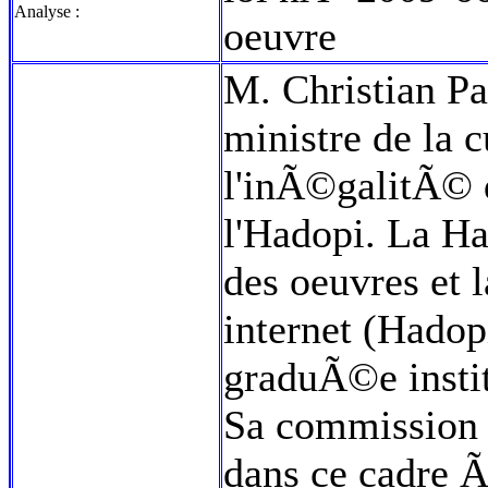
Analyse :
oeuvre
M. Christian Pau
ministre de la 
l'inÃ©galitÃ© d
l'Hadopi. La Ha
des oeuvres et l
internet (Hadop
graduÃ©e instit
Sa commission d
dans ce cadre 