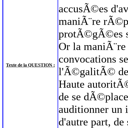
accusÃ©es d'a
maniÃ¨re rÃ©p
protÃ©gÃ©es san
Or la maniÃ¨re
convocations s
Texte de la QUESTION :
l'Ã©galitÃ© de 
Haute autoritÃ©
de se dÃ©plac
auditionner un 
d'autre part, d