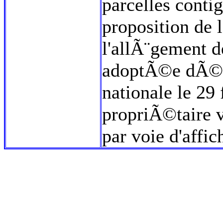
parcelles conti
proposition de l
l'allÃ¨gement 
adoptÃ©e dÃ©f
nationale le 29
propriÃ©taire v
par voie d'affic