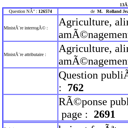
13Ã
Question NÂ° :
126574
de
M.
Rolland Je
Agriculture, al
MinistÃ¨re interrogÃ© :
amÃ©nagement d
Agriculture, al
MinistÃ¨re attributaire :
amÃ©nagement d
Question publi
:
762
RÃ©ponse publ
page :
2691