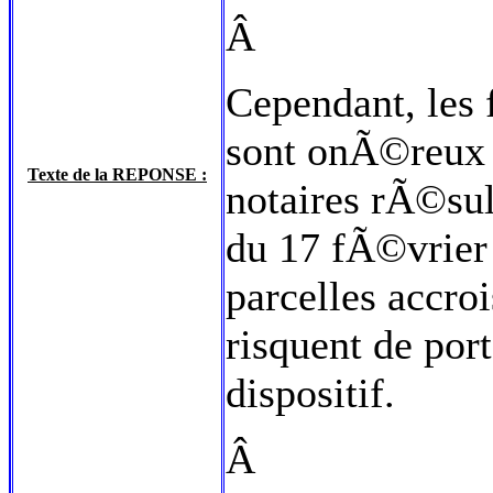
Â
Cependant, les 
sont onÃ©reux e
Texte de la REPONSE :
notaires rÃ©su
du 17 fÃ©vrier
parcelles accroi
risquent de por
dispositif.
Â