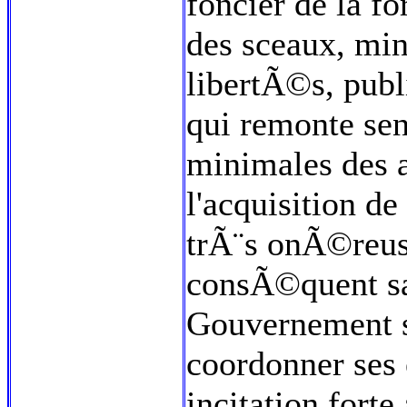
foncier de la f
des sceaux, mini
libertÃ©s, publ
qui remonte sen
minimales des a
l'acquisition de
trÃ¨s onÃ©reuse
consÃ©quent sav
Gouvernement s
coordonner ses 
incitation forte