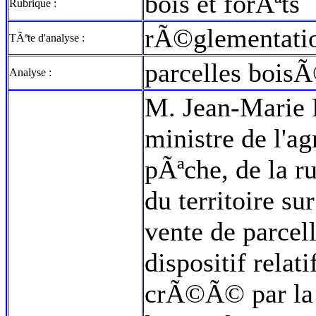
bois et forÃªts
Rubrique :
rÃ©glementati
TÃªte d'analyse :
parcelles boisÃ
Analyse :
M. Jean-Marie R
ministre de l'ag
pÃªche, de la 
du territoire su
vente de parcel
dispositif rela
crÃ©Ã© par la 