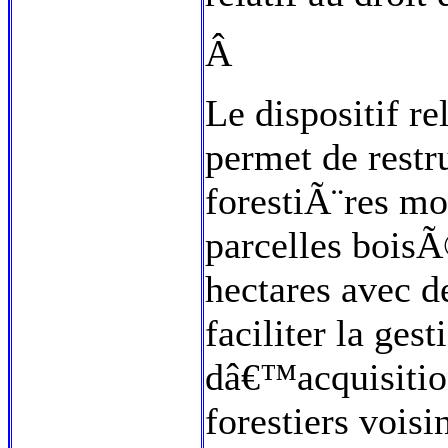
Â
Le dispositif r
permet de restru
forestiÃ¨res m
parcelles bois
hectares avec d
faciliter la ges
dâ€™acquisition
forestiers voisi