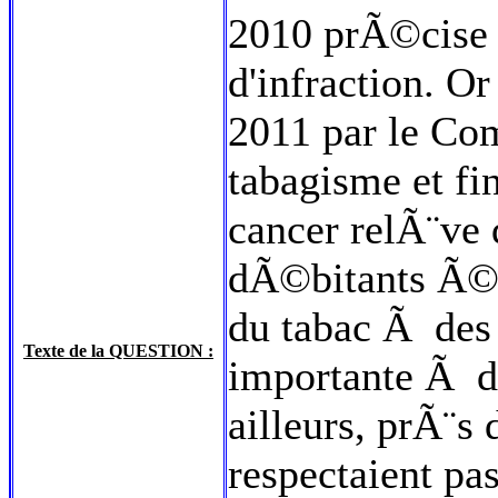
2010 prÃ©cise 
d'infraction. 
2011 par le Com
tabagisme et fi
cancer relÃ¨ve
dÃ©bitants Ã©ta
du tabac Ã des 
Texte de la QUESTION :
importante Ã d
ailleurs, prÃ¨s
respectaient pas