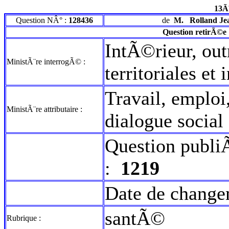
13Ã
Question NÂ° :
128436
de
M.
Rolland Je
Question retirÃ©e
IntÃ©rieur, out
MinistÃ¨re interrogÃ© :
territoriales et
Travail, emploi
MinistÃ¨re attributaire :
dialogue social
Question publi
:
1219
Date de change
santÃ©
Rubrique :