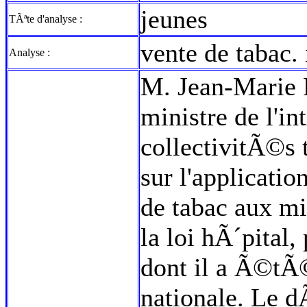
jeunes
TÃªte d'analyse :
vente de tabac.
Analyse :
M. Jean-Marie R
ministre de l'in
collectivitÃ©s t
sur l'applicatio
de tabac aux mi
la loi hÃ´pital,
dont il a Ã©tÃ
nationale. Le 