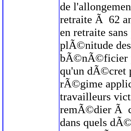
de l'allongemen
retraite Ã 62 an
en retraite sans
plÃ©nitude des 
bÃ©nÃ©ficier pe
qu'un dÃ©cret 
rÃ©gime applic
travailleurs vic
remÃ©dier Ã ce
dans quels dÃ©l