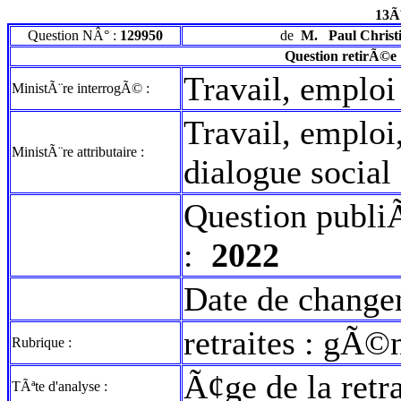
13Ã
Question NÂ° :
129950
de
M.
Paul Christ
Question retirÃ©e
Travail, emploi
MinistÃ¨re interrogÃ© :
Travail, emploi
MinistÃ¨re attributaire :
dialogue social
Question publi
:
2022
Date de change
retraites : gÃ
Rubrique :
Ã¢ge de la retra
TÃªte d'analyse :