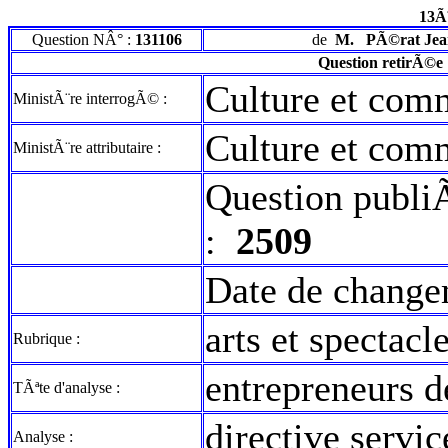
13Ã
Question NÂ° :
131106
de
M.
PÃ©rat Jea
Question retirÃ©e
Culture et com
MinistÃ¨re interrogÃ© :
Culture et com
MinistÃ¨re attributaire :
Question publi
:
2509
Date de change
arts et spectacl
Rubrique :
entrepreneurs d
TÃªte d'analyse :
directive servi
Analyse :