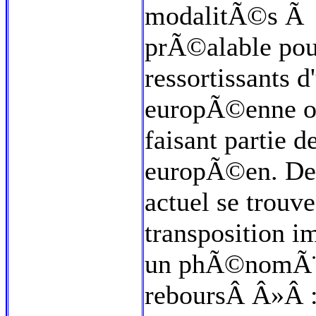
modalitÃ©s Ã s
prÃ©alable pour
ressortissants
europÃ©enne ou
faisant partie 
europÃ©en. De f
actuel se trouve
transposition i
un phÃ©nomÃ¨n
reboursÂ Â»Â : 