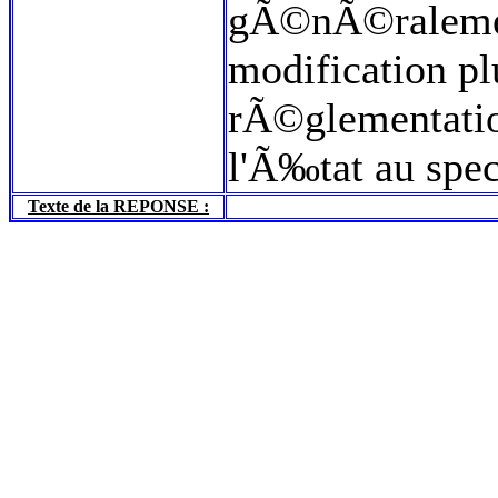
gÃ©nÃ©ralement
modification pl
rÃ©glementation
l'Ã‰tat au spec
Texte de la REPONSE :