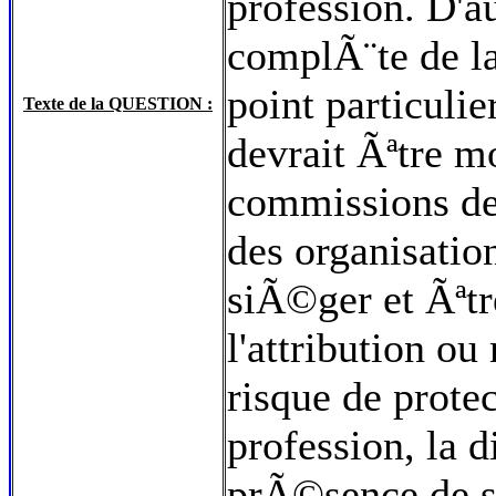
profession. D'au
complÃ¨te de l
point particuli
Texte de la QUESTION :
devrait Ãªtre m
commissions de
des organisatio
siÃ©ger et Ãªt
l'attribution ou
risque de prote
profession, la 
prÃ©sence de s