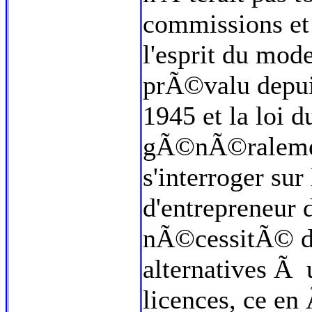
commissions et
l'esprit du mod
prÃ©valu depui
1945 et la loi 
gÃ©nÃ©ralement
s'interroger sur
d'entrepreneur d
nÃ©cessitÃ© de
alternatives Ã 
licences, ce en