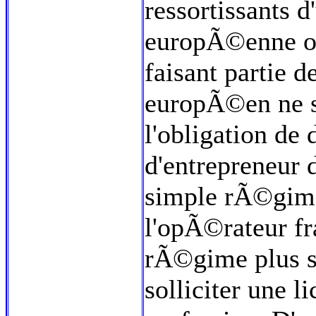
ressortissants
europÃ©enne ou
faisant partie 
europÃ©en ne 
l'obligation de
d'entrepreneur 
simple rÃ©gim
l'opÃ©rateur f
rÃ©gime plus st
solliciter une l