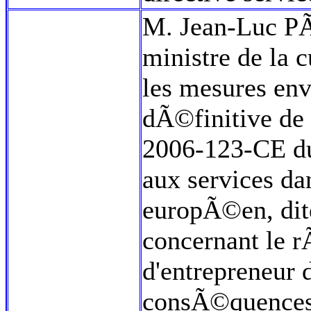
M. Jean-Luc PÃ©
ministre de la 
les mesures en
dÃ©finitive de
2006-123-CE d
aux services d
europÃ©en, dit
concernant le r
d'entrepreneur d
consÃ©quences 