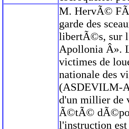
M. HervÃ© FÃ©r
garde des sceaux
libertÃ©s, sur l
Apollonia Â». 
victimes de lo
nationale des v
(ASDEVILM-ANV
d'un millier de 
Ã©tÃ© dÃ©pos
l'instruction es