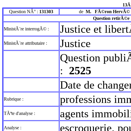
13Ã
Question NÂ° :
131303
de
M.
FÃ©ron HervÃ©
Question retirÃ©e
Justice et libe
MinistÃ¨re interrogÃ© :
Justice
MinistÃ¨re attributaire :
Question publi
:
2525
Date de change
professions im
Rubrique :
agents immobil
TÃªte d'analyse :
escroquerie. po
Analyse :