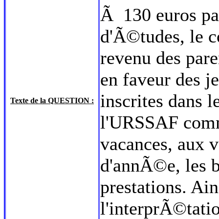
Ã 130 euros par
d'Ã©tudes, le c
revenu des paren
en faveur des j
inscrites dans 
Texte de la QUESTION :
l'URSSAF comme
vacances, aux v
d'annÃ©e, les b
prestations. Ai
l'interprÃ©tati