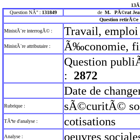
13Ã
Question NÂ° :
131849
de
M.
PÃ©rat Jea
Question retirÃ©e
Travail, emploi
MinistÃ¨re interrogÃ© :
Ã‰conomie, fi
MinistÃ¨re attributaire :
Question publi
:
2872
Date de change
sÃ©curitÃ© so
Rubrique :
cotisations
TÃªte d'analyse :
oeuvres social
Analyse :