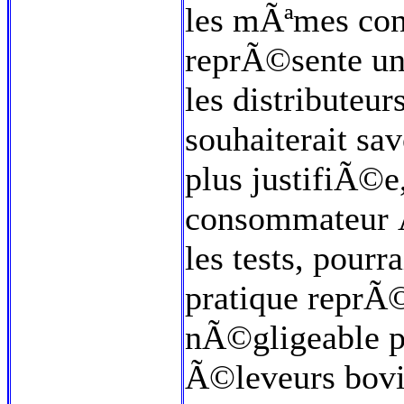
les mÃªmes cond
reprÃ©sente un
les distributeur
souhaiterait sav
plus justifiÃ©
consommateur Ã
les tests, pour
pratique reprÃ
nÃ©gligeable po
Ã©leveurs bovin