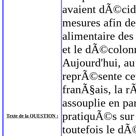
avaient dÃ©cid
mesures afin d
alimentaire des
et le dÃ©colonn
Aujourd'hui, au
reprÃ©sente cett
franÃ§ais, la 
assouplie en par
pratiquÃ©s sur 
Texte de la QUESTION :
toutefois le dÃ