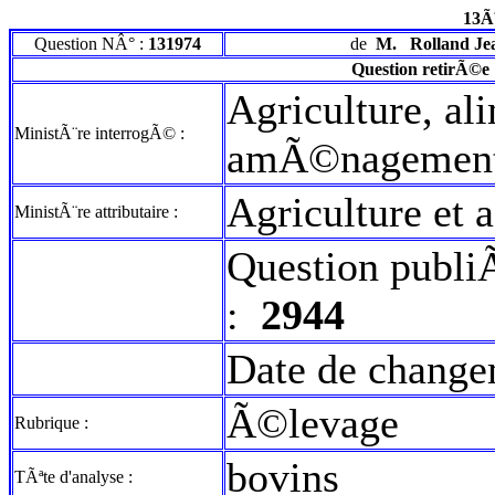
13Ã
Question NÂ° :
131974
de
M.
Rolland Je
Question retirÃ©e
Agriculture, al
MinistÃ¨re interrogÃ© :
amÃ©nagement d
Agriculture et 
MinistÃ¨re attributaire :
Question publi
:
2944
Date de change
Ã©levage
Rubrique :
bovins
TÃªte d'analyse :