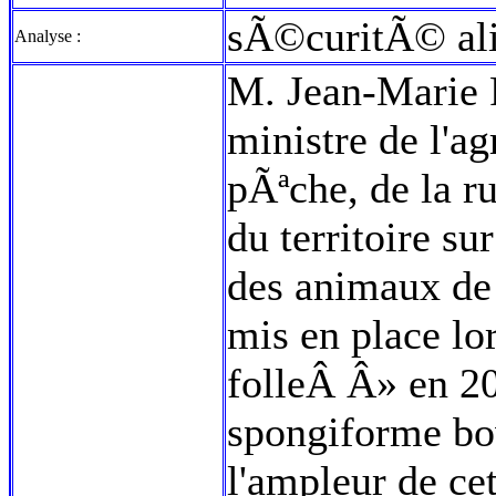
sÃ©curitÃ© al
Analyse :
M. Jean-Marie R
ministre de l'ag
pÃªche, de la 
du territoire s
des animaux de
mis en place lo
folleÂ Â» en 2
spongiforme bov
l'ampleur de ce