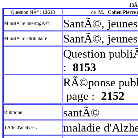
13Ã
Question NÂ° :
13618
de
M.
Cohen Pierre
SantÃ©, jeuness
MinistÃ¨re interrogÃ© :
SantÃ©, jeuness
MinistÃ¨re attributaire :
Question publi
:
8153
RÃ©ponse publ
page :
2152
santÃ©
Rubrique :
maladie d'Alzh
TÃªte d'analyse :