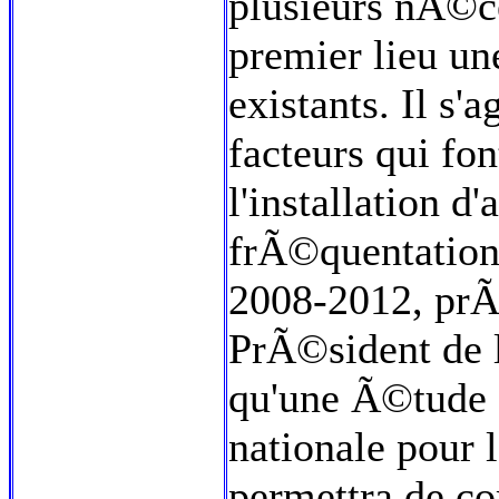
plusieurs nÃ©c
premier lieu un
existants. Il s
facteurs qui fo
l'installation d'
frÃ©quentation.
2008-2012, pr
PrÃ©sident de 
qu'une Ã©tude 
nationale pour 
permettra de c