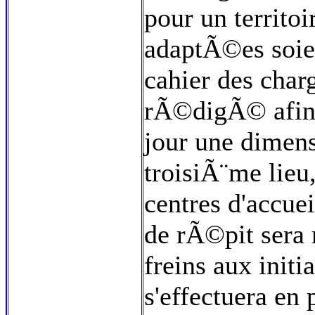
pour un territo
adaptÃ©es soie
cahier des char
rÃ©digÃ© afin 
jour une dimen
troisiÃ¨me lieu
centres d'accuei
de rÃ©pit sera 
freins aux init
s'effectuera en 