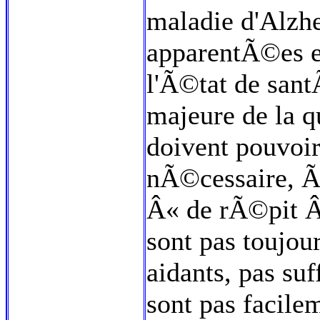
maladie d'Alzhe
apparentÃ©es e
l'Ã©tat de sant
majeure de la q
doivent pouvoir 
nÃ©cessaire, Ã 
Â« de rÃ©pit Â
sont pas toujou
aidants, pas su
sont pas facilem