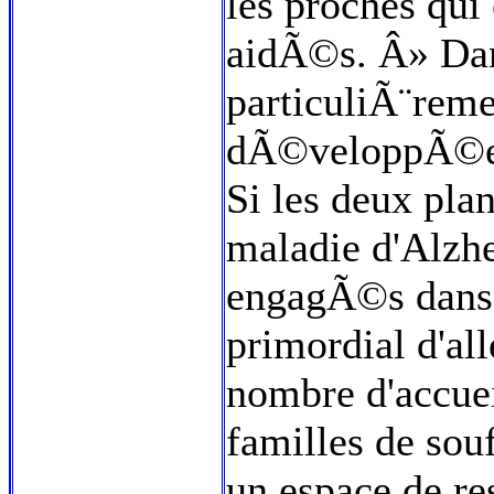
les proches qui
aidÃ©s. Â» Dans
particuliÃ¨reme
dÃ©veloppÃ©es 
Si les deux plan
maladie d'Alzhe
engagÃ©s dans c
primordial d'all
nombre d'accuei
familles de sou
un espace de re