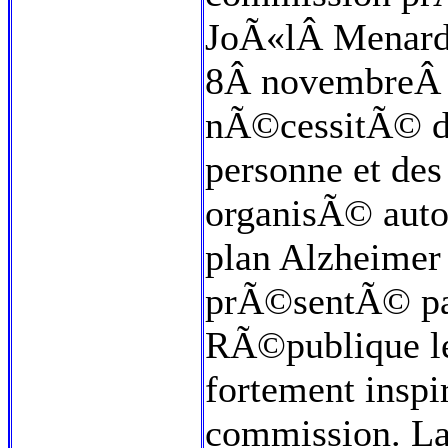
JoÃ«lÂ Menard 
8Â novembreÂ 2
nÃ©cessitÃ© d'u
personne et des 
organisÃ© autou
plan Alzheime
prÃ©sentÃ© par
RÃ©publique le
fortement inspi
commission. La