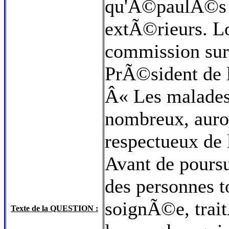
qu'Ã©paulÃ©s p
extÃ©rieurs. Lor
commission sur 
PrÃ©sident de
Â« Les malades 
nombreux, auron
respectueux de
Avant de pours
des personnes t
soignÃ©e, trai
Texte de la QUESTION :