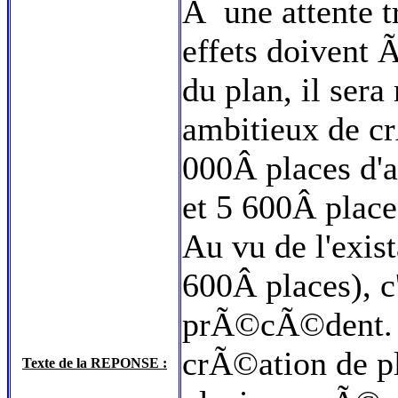
Ã une attente t
effets doivent
du plan, il ser
ambitieux de cr
000Â places d'a
et 5 600Â plac
Au vu de l'exis
600Â places), 
prÃ©cÃ©dent. A
crÃ©ation de pl
Texte de la REPONSE :