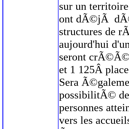
sur un territoi
ont dÃ©jÃ dÃ©
structures de 
aujourd'hui d'u
seront crÃ©Ã©s
et 1 125Â plac
Sera Ã©galemen
possibilitÃ© de
personnes attei
vers les accuei