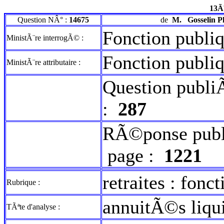
13Ã
Question NÂ° :
14675
de
M.
Gosselin P
Fonction publi
MinistÃ¨re interrogÃ© :
Fonction publi
MinistÃ¨re attributaire :
Question publi
:
287
RÃ©ponse publ
page :
1221
retraites : fonct
Rubrique :
annuitÃ©s liqu
TÃªte d'analyse :