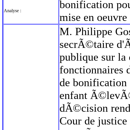
bonification po
Analyse :
mise en oeuvre
M. Philippe Goss
secrÃ©taire d'
publique sur la 
fonctionnaires
de bonificatio
enfant Ã©levÃ©
dÃ©cision rend
Cour de justi