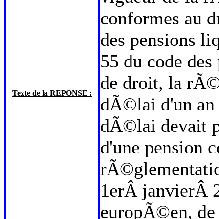
conformes au dr
des pensions li
55 du code des 
de droit, la rÃ
Texte de la REPONSE :
dÃ©lai d'un an 
dÃ©lai devait p
d'une pension 
rÃ©glementatio
1erÂ janvierÂ 2
europÃ©en, de