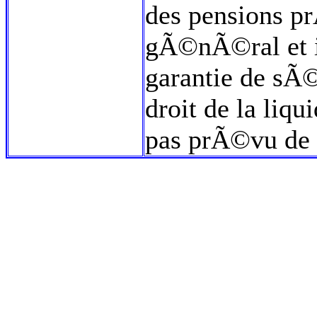
des pensions p
gÃ©nÃ©ral et i
garantie de sÃ©
droit de la liqu
pas prÃ©vu de 