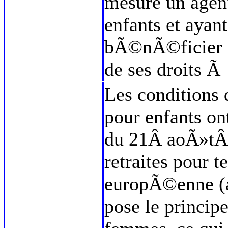
mesure un agen
enfants et ayant
bÃ©nÃ©ficier de
de ses droits Ã
Les conditions d
pour enfants o
du 21Â aoÃ»tÂ
retraites pour t
europÃ©enne (
pose le princi