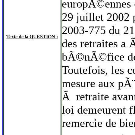
europÃ©ennes et
29 juillet 2002 
2003-775 du 21
Texte de la QUESTION :
des retraites a
bÃ©nÃ©fice de c
Toutefois, les c
mesure aux pÃ¨r
Ã retraite avan
loi demeurent fl
remercie de bie