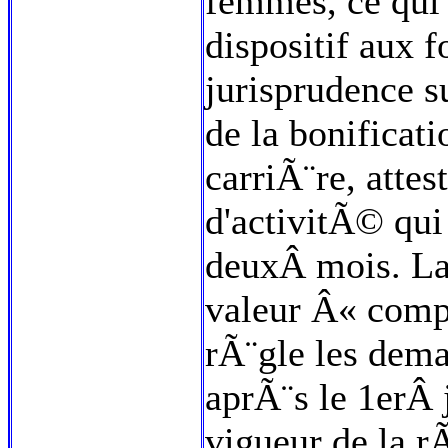
femmes, ce qui
dispositif aux 
jurisprudence 
de la bonifica
carriÃ¨re, atte
d'activitÃ© q
deuxÂ mois. La 
valeur Â« compe
rÃ¨gle les de
aprÃ¨s le 1erÂ 
vigueur de la r