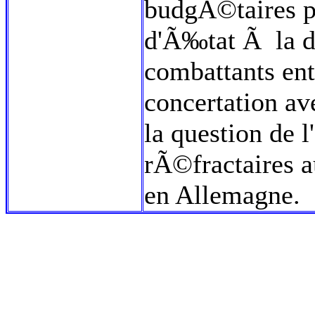
budgÃ©taires p
d'Ã‰tat Ã la d
combattants ent
concertation av
la question de 
rÃ©fractaires a
en Allemagne.