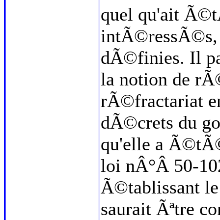
quel qu'ait Ã©
intÃ©ressÃ©s, 
dÃ©finies. Il p
la notion de rÃ
rÃ©fractariat en
dÃ©crets du go
qu'elle a Ã©tÃ©
loi nÂ°Â 50-1
Ã©tablissant le
saurait Ãªtre c