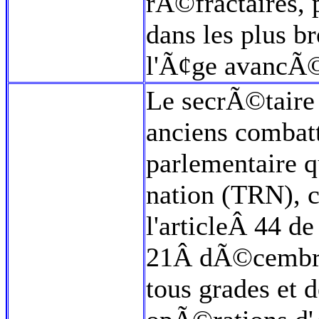
rÃ©fractaires, p
dans les plus 
l'Ã¢ge avancÃ
Le secrÃ©taire
anciens combatt
parlementaire q
nation (TRN), 
l'articleÂ 44 d
21Â dÃ©cembreÂ
tous grades et d