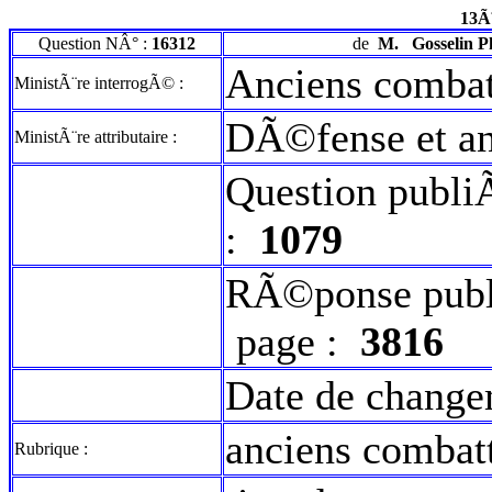
13Ã
Question NÂ° :
16312
de
M.
Gosselin P
Anciens combat
MinistÃ¨re interrogÃ© :
DÃ©fense et an
MinistÃ¨re attributaire :
Question publi
:
1079
RÃ©ponse publ
page :
3816
Date de change
anciens combatt
Rubrique :