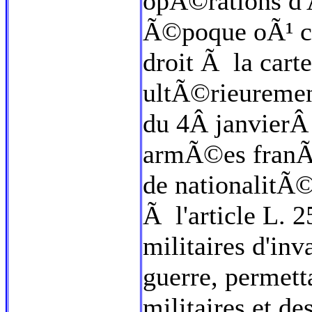
opÃ©rations d'
Ã©poque oÃ¹ ce
droit Ã la car
ultÃ©rieuremen
du 4Â janvierÂ 
armÃ©es franÃ§
de nationalitÃ©
Ã l'article L. 
militaires d'inv
guerre, permett
militaires et de