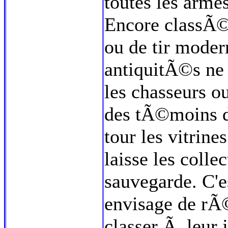
toutes les arme
Encore classÃ©
ou de tir mode
antiquitÃ©s ne 
les chasseurs ou
des tÃ©moins de
tour les vitrin
laisse les colle
sauvegarde. C'e
envisage de rÃ
classer Ã leur 