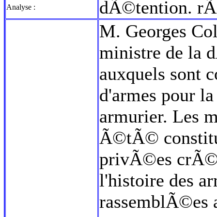
dÃ©tention. r
Analyse :
M. Georges Colo
ministre de la 
auxquels sont c
d'armes pour la
armurier. Les m
Ã©tÃ© constitu
privÃ©es crÃ©
l'histoire des 
rassemblÃ©es al