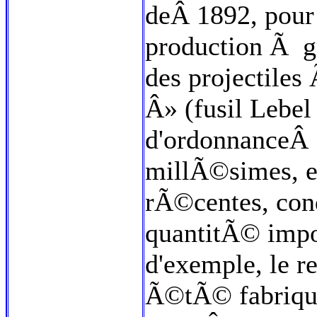
deÂ 1892, pour 
production Ã g
des projectile
Â» (fusil Lebel
d'ordonnanceÂ 
millÃ©simes, en
rÃ©centes, con
quantitÃ© impo
d'exemple, le r
Ã©tÃ© fabriqu