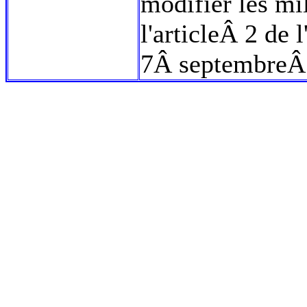
modifier les m
l'articleÂ 2 de 
7Â septembreÂ