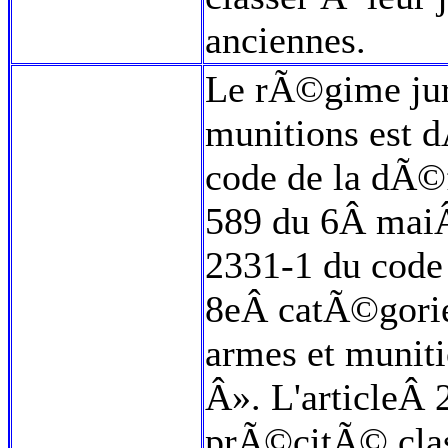
anciennes.
Le rÃ©gime jur
munitions est d
code de la dÃ©
589 du 6Â maiÂ
2331-1 du code
8eÂ catÃ©gori
armes et muniti
Â». L'articleÂ
prÃ©citÃ© clas