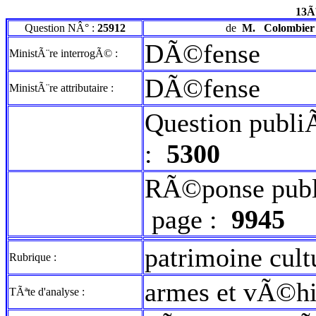
13Ã
Question NÂ° :
25912
de
M.
Colombier
DÃ©fense
MinistÃ¨re interrogÃ© :
DÃ©fense
MinistÃ¨re attributaire :
Question publi
:
5300
RÃ©ponse publ
page :
9945
patrimoine cult
Rubrique :
armes et vÃ©hic
TÃªte d'analyse :