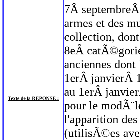
7Â septembreÂ 
armes et des mu
collection, dont
8eÂ catÃ©gorie
anciennes dont
1erÂ janvierÂ 1
au 1erÂ janvie
Texte de la REPONSE :
pour le modÃ¨l
l'apparition de
(utilisÃ©es ave