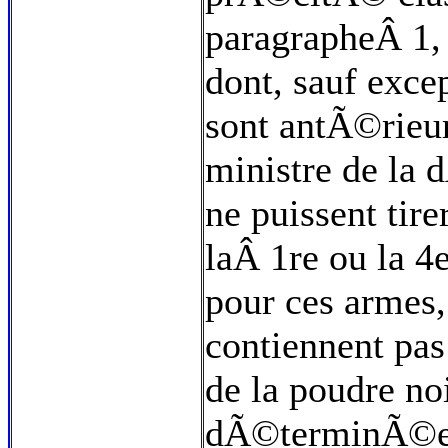
paragrapheÂ 1,
dont, sauf exce
sont antÃ©rieu
ministre de la 
ne puissent tir
laÂ 1re ou la 4
pour ces armes,
contiennent pas
de la poudre no
dÃ©terminÃ©es