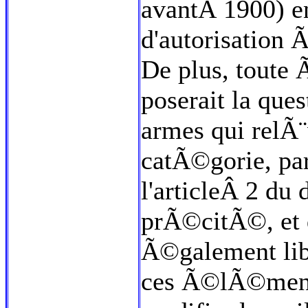
avantÂ 1900) en
d'autorisation 
De plus, toute 
poserait la ques
armes qui relÃ¨
catÃ©gorie, par
l'articleÂ 2 d
prÃ©citÃ©, et d
Ã©galement lib
ces Ã©lÃ©ments