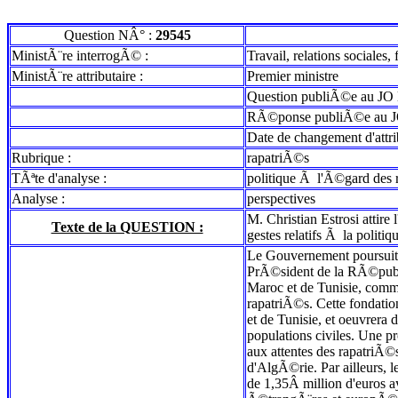
Question NÂ° :
29545
MinistÃ¨re interrogÃ© :
Travail, relations sociales,
MinistÃ¨re attributaire :
Premier ministre
Question publiÃ©e au JO 
RÃ©ponse publiÃ©e au J
Date de changement d'attr
Rubrique :
rapatriÃ©s
TÃªte d'analyse :
politique Ã l'Ã©gard des 
Analyse :
perspectives
M. Christian Estrosi attire 
Texte de la QUESTION :
gestes relatifs Ã la polit
Le Gouvernement poursuit 
PrÃ©sident de la RÃ©publi
Maroc et de Tunisie, comme
rapatriÃ©s. Cette fondat
et de Tunisie, et oeuvrera
populations civiles. Une p
aux attentes des rapatriÃ©s
d'AlgÃ©rie. Par ailleurs, 
de 1,35Â million d'euros