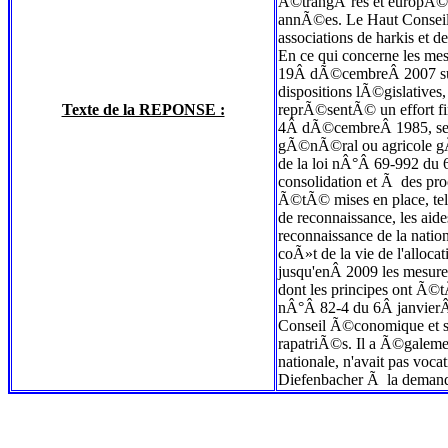
Ã©trangÃ¨res et europÃ©en
annÃ©es. Le Haut Conseil 
associations de harkis et 
En ce qui concerne les mes
19Â dÃ©cembreÂ 2007 sur Â
dispositions lÃ©gislative
Texte de la REPONSE :
reprÃ©sentÃ© un effort fin
4Â dÃ©cembreÂ 1985, se so
gÃ©nÃ©ral ou agricole gÃ©
de la loi nÂ°Â 69-992 du 
consolidation et Ã des pr
Ã©tÃ© mises en place, tell
de reconnaissance, les ai
reconnaissance de la natio
coÃ»t de la vie de l'alloc
jusqu'enÂ 2009 les mesure
dont les principes ont Ã©t
nÂ°Â 82-4 du 6Â janvierÂ
Conseil Ã©conomique et so
rapatriÃ©s. Il a Ã©galeme
nationale, n'avait pas voc
Diefenbacher Ã la demande