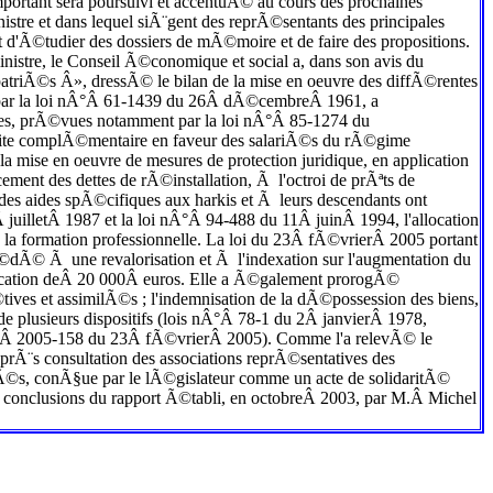
ortant sera poursuivi et accentuÃ© au cours des prochaines
tre et dans lequel siÃ¨gent des reprÃ©sentants des principales
 d'Ã©tudier des dossiers de mÃ©moire et de faire des propositions.
ministre, le Conseil Ã©conomique et social a, dans son avis du
atriÃ©s Â», dressÃ© le bilan de la mise en oeuvre des diffÃ©rentes
ue par la loi nÂ°Â 61-1439 du 26Â dÃ©cembreÂ 1961, a
raites, prÃ©vues notamment par la loi nÂ°Â 85-1274 du
raite complÃ©mentaire en faveur des salariÃ©s du rÃ©gime
se en oeuvre de mesures de protection juridique, en application
ent des dettes de rÃ©installation, Ã l'octroi de prÃªts de
s aides spÃ©cifiques aux harkis et Ã leurs descendants ont
 juilletÂ 1987 et la loi nÂ°Â 94-488 du 11Â juinÂ 1994, l'allocation
 la formation professionnelle. La loi du 23Â fÃ©vrierÂ 2005 portant
Ã©dÃ© Ã une revalorisation et Ã l'indexation sur l'augmentation du
allocation deÂ 20 000Â euros. Elle a Ã©galement prorogÃ©
ives et assimilÃ©s ; l'indemnisation de la dÃ©possession des biens,
de plusieurs dispositifs (lois nÂ°Â 78-1 du 2Â janvierÂ 1978,
nÂ°Â 2005-158 du 23Â fÃ©vrierÂ 2005). Comme l'a relevÃ© le
¨s consultation des associations reprÃ©sentatives des
Ã©s, conÃ§ue par le lÃ©gislateur comme un acte de solidaritÃ©
les conclusions du rapport Ã©tabli, en octobreÂ 2003, par M.Â Michel