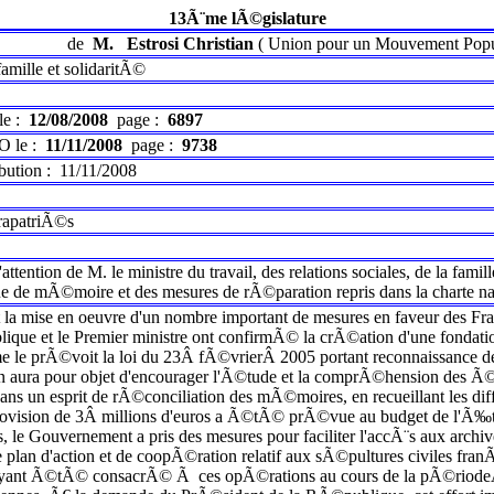
13Ã¨me lÃ©gislature
de
M.
Estrosi Christian
(
Union pour un Mouvement Popu
 famille et solidaritÃ©
le :
12/08/2008
page :
6897
O le :
11/11/2008
page :
9738
ibution :
11/11/2008
rapatriÃ©s
l'attention de M. le ministre du travail, des relations sociales, de la fami
ique de mÃ©moire et des mesures de rÃ©paration repris dans la charte n
la mise en oeuvre d'un nombre important de mesures en faveur des Fra
que et le Premier ministre ont confirmÃ© la crÃ©ation d'une fondati
 le prÃ©voit la loi du 23Â fÃ©vrierÂ 2005 portant reconnaissance de l
ion aura pour objet d'encourager l'Ã©tude et la comprÃ©hension des
 dans un esprit de rÃ©conciliation des mÃ©moires, en recueillant les 
rovision de 3Â millions d'euros a Ã©tÃ© prÃ©vue au budget de l'Ã‰tat 
, le Gouvernement a pris des mesures pour faciliter l'accÃ¨s aux archiv
le plan d'action et de coopÃ©ration relatif aux sÃ©pultures civiles fra
 ayant Ã©tÃ© consacrÃ© Ã ces opÃ©rations au cours de la pÃ©riodeÂ