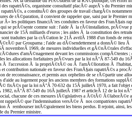
nes. Ã€ la demande du PrÃ©sident de la RÃ©publique, cet effort imp
des rapatriÃ©s, organisme consultatif placÃ© auprÃ¨s du Premier minis
de rapatriÃ©s, a constituÃ© des groupes de travail chargÃ©s notamment
ures de rÃ©paration, il convient de rappeler que, saisi par le Premier 
« les politiques financiÃ¨res conduites en faveur des FranÃ§ais rap
s, qui se prÃ©sente comme suit : l'aide Ã la rÃ©installation, prÃ©v
ancier de 15Â milliards d'euros ; les aides Ã la constitution des ret
nt traduites par la crÃ©ation le 21Â avrilÂ 1988 d'un fonds de ret
rÃ© par Groupama ; l'aide au dÃ©sendettement a donnÃ© lieu Ã la mi
6Â novembreÂ 1969, de mesures individuelles et gÃ©nÃ©rales d'effacem
ocÃ©dures d'amÃ©nagement devant les commissions compÃ©tentes ; de
es les allocations forfaitaires prÃ©vues par la loi nÂ°Â 87-549 du 16Â
des Ã l'accession Ã la propriÃ©tÃ© ou Ã l'amÃ©lioration Ã l'habitat,
n et contribution nationale en faveur des FranÃ§ais rapatriÃ©s a proc
ation de reconnaissance, et permis aux orphelins de se rÃ©partir une 
s d'aide au logement pour les anciens membres des formations supplÃ©t
Ã© fixÃ©s par la loi nÂ°Â 70-632 du 15Â juilletÂ 1970, a fait l'objet 
 1982, nÂ°Â 87-549 du 16Â juilletÂ 1987 et articleÂ 12 de la loi 
cial, chacune de ces mesures lÃ©gislatives a Ã©tÃ© Ã©laborÃ©e aprÃ
nt rappelÃ© que l'indemnisation versÃ©e Ã nos compatriotes rapatri
ation Ã rembourser intÃ©gralement les biens perdus. Il rejoint, ainsi, 
 du Premier ministre.