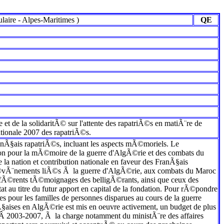
laire
-
Alpes-Maritimes
)
QE
lle et de la solidaritÃ© sur l'attente des rapatriÃ©s en matiÃ¨re de
ationale 2007 des rapatriÃ©s.
nÃ§ais rapatriÃ©s, incluant les aspects mÃ©moriels. Le
on pour la mÃ©moire de la guerre d'AlgÃ©rie et des combats du
a nation et contribution nationale en faveur des FranÃ§ais
 Ã©vÃ¨nements liÃ©s Ã la guerre d'AlgÃ©rie, aux combats du Maroc
diffÃ©rents tÃ©moignages des belligÃ©rants, ainsi que ceux des
au titre du futur apport en capital de la fondation. Pour rÃ©pondre
es pour les familles de personnes disparues au cours de la guerre
nÃ§aises en AlgÃ©rie est mis en oeuvre activement, un budget de plus
 2003-2007, Ã la charge notamment du ministÃ¨re des affaires