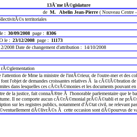
13Ã¨me lÃ©gislature
de
M.
Abelin Jean-Pierre
(
Nouveau Centre
llectivitÃ©s territoriales
le :
30/09/2008
page :
8306
O le :
23/12/2008
page :
11173
12/2008
Date de changement d'attribution :
14/10/2008
 rÃ©glementation
e l'attention de Mme la ministre de l'intÃ©rieur, de l'outre-mer et des 
font l'objet de demandes croissantes relatives Ã la cÃ©lÃ©bration de
s limites dans lesquelles ces cÃ©rÃ©monies et les documents pouvant en rÃ©
tre de la justice, fait connaÃ®tre Ã l'honorable parlementaire que le
tume. Il ne comporte aucun cÃ©rÃ©monial prÃ©Ã©tabli et ne prÃ©sente
tion sur les registres publics, notamment d'Ã©tat civil, ne relevant pas
Ã©ventuellement dÃ©livrÃ©s Ã cette occasion sont dÃ©pourvus de val