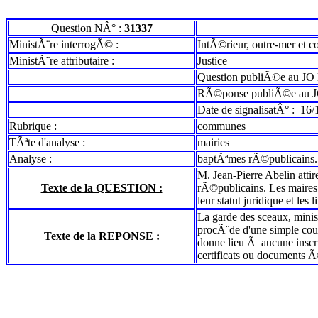
Question NÂ° :
31337
MinistÃ¨re interrogÃ© :
IntÃ©rieur, outre-mer et co
MinistÃ¨re attributaire :
Justice
Question publiÃ©e au JO 
RÃ©ponse publiÃ©e au J
Date de signalisatÂ° :
16/
Rubrique :
communes
TÃªte d'analyse :
mairies
Analyse :
baptÃªmes rÃ©publicains.
M. Jean-Pierre Abelin attir
Texte de la QUESTION :
rÃ©publicains. Les maires 
leur statut juridique et le
La garde des sceaux, minis
procÃ¨de d'une simple cou
Texte de la REPONSE :
donne lieu Ã aucune inscrip
certificats ou documents 