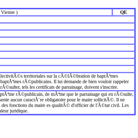
-
Vienne
)
QE
collectivitÃ©s territoriales sur la cÃ©lÃ©bration de baptÃªmes
 baptÃªmes rÃ©publicains. Il lui demande de bien vouloir rappeler
sulter, tels les certificats de parrainage, doivent s'inscrire.
 baptÃªme rÃ©publicain, de mÃªme que le parrainage qui en rÃ©sulte,
 aucun caractÃ¨re obligatoire pour le maire sollicitÃ©. Il ne
 des fonctions du maire es qualitÃ© d'officier de l'Ã©tat civil. Les
eur juridique.