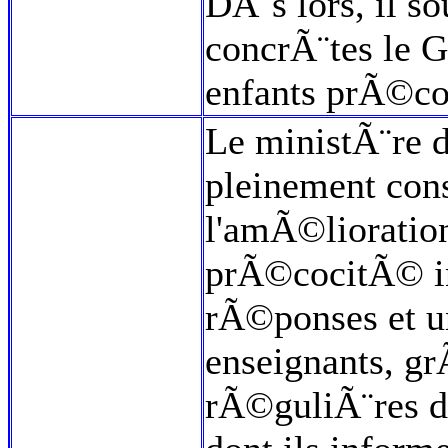
DÃ¨s lors, il so
concrÃ¨tes le 
enfants prÃ©coc
Le ministÃ¨re d
pleinement cons
l'amÃ©lioration
prÃ©cocitÃ© int
rÃ©ponses et u
enseignants, g
rÃ©guliÃ¨res d