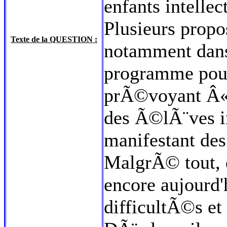
enfants intelle
Plusieurs propo
Texte de la QUESTION :
notamment dans 
programme pour
prÃ©voyant Â« 
des Ã©lÃ¨ves i
manifestant des 
MalgrÃ© tout, 
encore aujourd
difficultÃ©s et