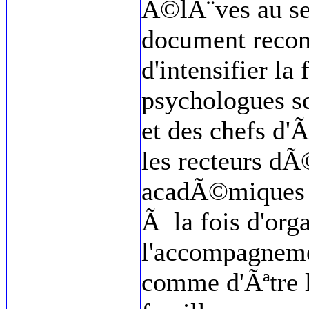
Ã©lÃ¨ves au sei
document reco
d'intensifier la
psychologues sc
et des chefs d'
les recteurs dÃ
acadÃ©miques 
Ã la fois d'orga
l'accompagneme
comme d'Ãªtre 