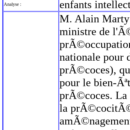
enfants intelle
Analyse :
M. Alain Marty a
ministre de l'Ã
prÃ©occupation
nationale pour 
prÃ©coces), qui
pour le bien-Ãªt
prÃ©coces. La 
la prÃ©cocitÃ
amÃ©nagements