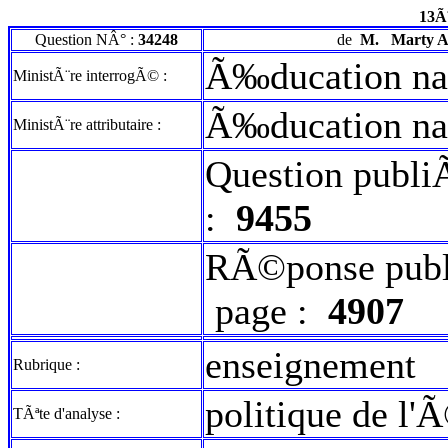
13Ã
Question NÂ° :
34248
de
M.
Marty A
Ã‰ducation na
MinistÃ¨re interrogÃ© :
Ã‰ducation na
MinistÃ¨re attributaire :
Question publi
:
9455
RÃ©ponse publ
page :
4907
enseignement
Rubrique :
politique de l'
TÃªte d'analyse :