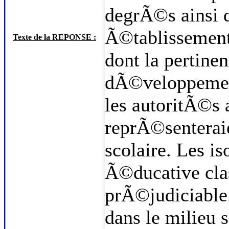
degrÃ©s ainsi 
Ã©tablissement
Texte de la REPONSE :
dont la pertine
dÃ©veloppemen
les autoritÃ©s
reprÃ©senterai
scolaire. Les 
Ã©ducative clas
prÃ©judiciable
dans le milieu 