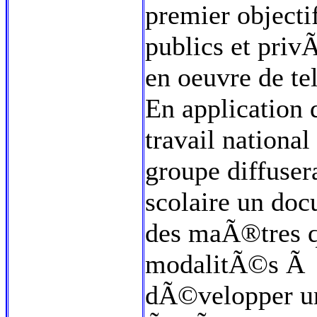
premier objecti
publics et pri
en oeuvre de te
En application d
travail nationa
groupe diffuser
scolaire un doc
des maÃ®tres q
modalitÃ©s Ã m
dÃ©velopper un