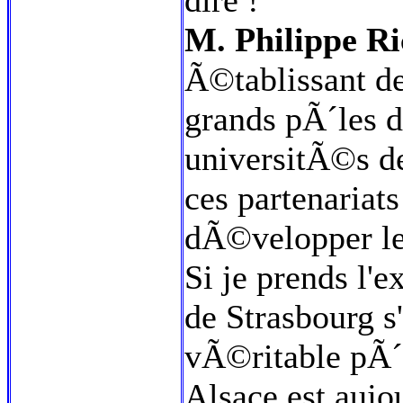
dire !
M. Philippe Ri
Ã©tablissant de
grands pÃ´les d
universitÃ©s 
ces partenariat
dÃ©velopper leu
Si je prends l'
de Strasbourg 
vÃ©ritable pÃ´l
Alsace est aujou