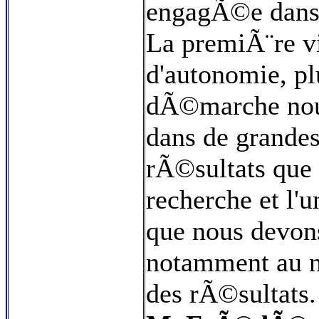
engagÃ©e dans 
La premiÃ¨re v
d'autonomie, pl
dÃ©marche nou
dans de grandes
rÃ©sultats que n
recherche et l'
que nous devons
notamment au ni
des rÃ©sultats.