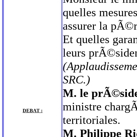
quelles mesure
assurer la pÃ©
Et quelles gara
leurs prÃ©siden
(Applaudisseme
SRC.)
M. le prÃ©side
ministre charg
DEBAT :
territoriales.
M. Philippe Ri