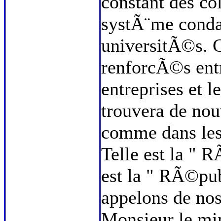
constant des col
systÃ¨me cond
universitÃ©s. C
renforcÃ©s entr
entreprises et l
trouvera de nou
comme dans les
Telle est la " R
est la " RÃ©pub
appelons de no
Monsieur le min