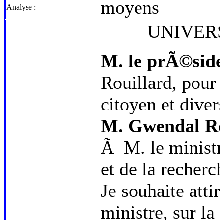
moyens
Analyse :
UNIVER
M. le prÃ©side
Rouillard, pour 
citoyen et dive
M. Gwendal Ro
Ã M. le minist
et de la recherc
Je souhaite atti
ministre, sur l