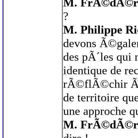
M. FrÃ©dÃ©ric
?
M. Philippe Ri
devons Ã©galem
des pÃ´les qui 
identique de re
rÃ©flÃ©chir Ã 
de territoire 
une approche qui
M. FrÃ©dÃ©ric