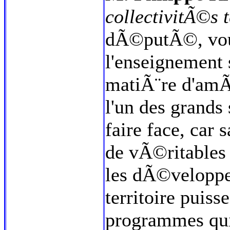
collectivitÃ©s t
dÃ©putÃ©, vous 
l'enseignement 
matiÃ¨re d'amÃ
l'un des grands
faire face, car 
de vÃ©ritables 
les dÃ©velopper
territoire puiss
programmes qui