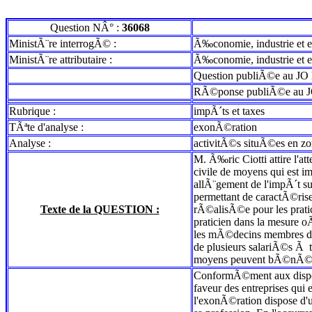
Question NÂ° :
36068
MinistÃ¨re interrogÃ© :
Ã‰conomie, industrie et 
MinistÃ¨re attributaire :
Ã‰conomie, industrie et 
Question publiÃ©e au JO 
RÃ©ponse publiÃ©e au J
Rubrique :
impÃ´ts et taxes
TÃªte d'analyse :
exonÃ©ration
Analyse :
activitÃ©s situÃ©es en zo
M. Ã‰ric Ciotti attire l'a
civile de moyens qui est i
allÃ¨gement de l'impÃ´t su
permettant de caractÃ©rise
Texte de la QUESTION :
rÃ©alisÃ©e pour les prati
praticien dans la mesure o
les mÃ©decins membres de 
de plusieurs salariÃ©s Ã t
moyens peuvent bÃ©nÃ©fic
ConformÃ©ment aux dispos
faveur des entreprises qui
l'exonÃ©ration dispose d'u