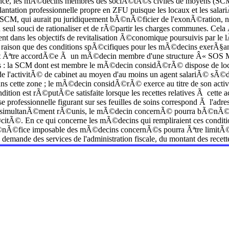
urrence, les mÃ©decins membres des sociÃ©tÃ©s civiles de moyens
lantation professionnelle propre en ZFU puisque les locaux et les sal
la SCM, qui aurait pu juridiquement bÃ©nÃ©ficier de l'exonÃ©ration,
seul souci de rationaliser et de rÃ©partir les charges communes. Cela Ã
ement dans les objectifs de revitalisation Ã©conomique poursuivis par l
te raison que des conditions spÃ©cifiques pour les mÃ©decins exerÃ
ut Ãªtre accordÃ©e Ã un mÃ©decin membre d'une structure Â« SOS MÃ©
es : la SCM dont est membre le mÃ©decin considÃ©rÃ© dispose de lo
e de l'activitÃ© de cabinet au moyen d'au moins un agent salariÃ© sÃ©
ns cette zone ; le mÃ©decin considÃ©rÃ© exerce au titre de son activ
ondition est rÃ©putÃ©e satisfaite lorsque les recettes relatives Ã ce
esse professionnelle figurant sur ses feuilles de soins correspond Ã l'a
ont simultanÃ©ment rÃ©unis, le mÃ©decin concernÃ© pourra bÃ©nÃ©
©citÃ©. En ce qui concerne les mÃ©decins qui rempliraient ces conditio
Ã©fice imposable des mÃ©decins concernÃ©s pourra Ãªtre limitÃ© e
a demande des services de l'administration fiscale, du montant des rec