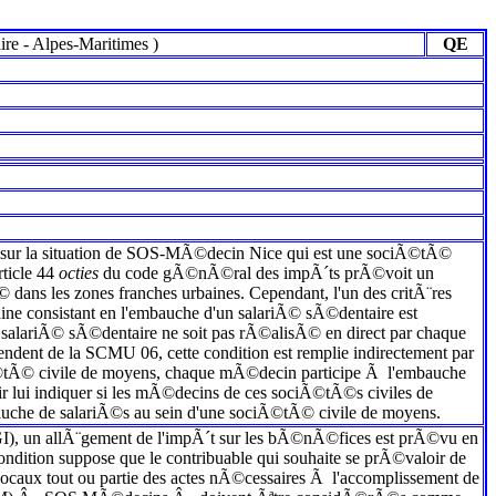
ire
-
Alpes-Maritimes
)
QE
ploi sur la situation de SOS-MÃ©decin Nice qui est une sociÃ©tÃ©
rticle 44
octies
du code gÃ©nÃ©ral des impÃ´ts prÃ©voit un
 dans les zones franches urbaines. Cependant, l'un des critÃ¨res
aine consistant en l'embauche d'un salariÃ© sÃ©dentaire est
n salariÃ© sÃ©dentaire ne soit pas rÃ©alisÃ© en direct par chaque
endent de la SCMU 06, cette condition est remplie indirectement par
Ã©tÃ© civile de moyens, chaque mÃ©decin participe Ã l'embauche
ir lui indiquer si les mÃ©decins de ces sociÃ©tÃ©s civiles de
che de salariÃ©s au sein d'une sociÃ©tÃ© civile de moyens.
I), un allÃ¨gement de l'impÃ´t sur les bÃ©nÃ©fices est prÃ©vu en
condition suppose que le contribuable qui souhaite se prÃ©valoir de
locaux tout ou partie des actes nÃ©cessaires Ã l'accomplissement de