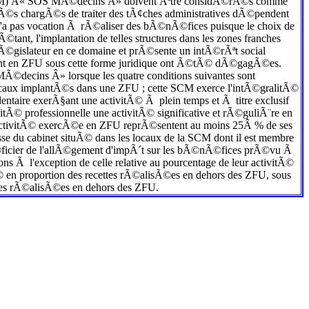
 (SCM) Â« SOS MÃ©decins Â» doivent Ãªtre considÃ©rÃ©s comme
ariÃ©s chargÃ©s de traiter des tÃ¢ches administratives dÃ©pendent
 n'a pas vocation Ã rÃ©aliser des bÃ©nÃ©fices puisque le choix de
©tant, l'implantation de telles structures dans les zones franches
e lÃ©gislateur en ce domaine et prÃ©sente un intÃ©rÃªt social
§ant en ZFU sous cette forme juridique ont Ã©tÃ© dÃ©gagÃ©es.
decins Â» lorsque les quatre conditions suivantes sont
caux implantÃ©s dans une ZFU ; cette SCM exerce l'intÃ©gralitÃ©
dentaire exerÃ§ant une activitÃ© Ã plein temps et Ã titre exclusif
itÃ© professionnelle une activitÃ© significative et rÃ©guliÃ¨re en
tte activitÃ© exercÃ©e en ZFU reprÃ©sentent au moins 25Â % de ses
dresse du cabinet situÃ© dans les locaux de la SCM dont il est membre
ficier de l'allÃ©gement d'impÃ´t sur les bÃ©nÃ©fices prÃ©vu Ã
ns Ã l'exception de celle relative au pourcentage de leur activitÃ©
n proportion des recettes rÃ©alisÃ©es en dehors des ZFU, sous
ettes rÃ©alisÃ©es en dehors des ZFU.