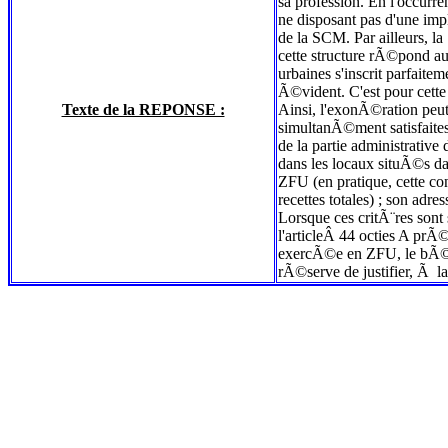
sa profession. En l'occ
ne disposant pas d'une imp
de la SCM. Par ailleurs, 
cette structure rÃ©pond au 
urbaines s'inscrit parfait
Ã©vident. C'est pour cet
Texte de la REPONSE :
Ainsi, l'exonÃ©ration pe
simultanÃ©ment satisfait
de la partie administrativ
dans les locaux situÃ©s da
ZFU (en pratique, cette c
recettes totales) ; son adr
Lorsque ces critÃ¨res s
l'articleÂ 44 octies A prÃ
exercÃ©e en ZFU, le bÃ©n
rÃ©serve de justifier, Ã l