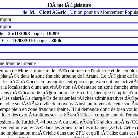
13Ã¨me lÃ©gislature
de
M.
Ciotti Ã‰ric
(
Union pour un Mouvement Popula
emploi
emploi
le :
25/11/2008
page :
10099
O le :
16/03/2010
page :
3006
ne franche urbaine
ttention de Mme la ministre de l'Ã©conomie, de l'industrie et de l'em
mplantÃ©e dans la zone franche urbaine de l'Ariane. Le rÃ©gime de l'a
r les bÃ©nÃ©fices en faveur des entreprises qui exercent une activitÃ©
r la localisation d'une activitÃ© non sÃ©dentaire en zone franche urb
ciens mÃ©dicaux de faÃ§on indirecte. En effet, bien que l'emploi d'u
Ã¹ les salariÃ©s chargÃ©s de traiter les tÃ¢ches administratives dÃ©p
ladite sociÃ©tÃ© civile de moyens. Ainsi, au travers de cette soci
emps plein en zone franche urbaine. Il lui demande donc de bien voulo
ier des exonÃ©rations sur les bÃ©nÃ©fices, compte tenu de l'embau
itions de l'articleÂ 44 octies A du code gÃ©nÃ©ral des impÃ´ts (CG
 exercent une activitÃ© dans les zones franches urbaines (ZFU). Cette 
ne implantation matÃ©rielle dans une ZFU et qu'il rÃ©alise dans ces 