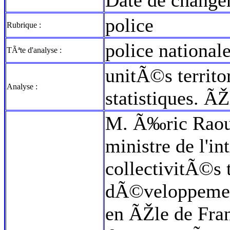
Date de change
police
Rubrique :
police national
TÃªte d'analyse :
unitÃ©s territor
Analyse :
statistiques. Ã
M. Ã‰ric Raoult
ministre de l'in
collectivitÃ©s t
dÃ©veloppemen
en ÃŽle de Fran