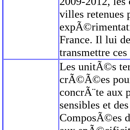
2009-2012, les c
villes retenues 
expÃ©rimentat
France. Il lui 
transmettre ces
Les unitÃ©s ter
crÃ©Ã©es pour
concrÃ¨te aux 
sensibles et des
ComposÃ©es d'e