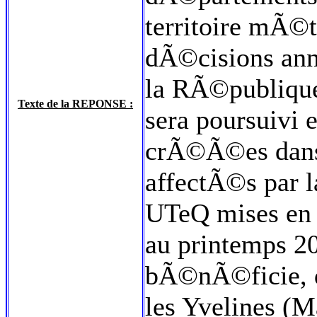
territoire mÃ©
dÃ©cisions ann
la RÃ©publique
Texte de la REPONSE :
sera poursuivi 
crÃ©Ã©es dans l
affectÃ©s par l
UTeQ mises en 
au printemps 2
bÃ©nÃ©ficie, d
les Yvelines (Ma