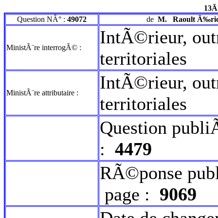
13Ã
Question NÂ° :
49072
de
M.
Raoult Ã‰ri
IntÃ©rieur, out
MinistÃ¨re interrogÃ© :
territoriales
IntÃ©rieur, out
MinistÃ¨re attributaire :
territoriales
Question publi
:
4479
RÃ©ponse publ
page :
9069