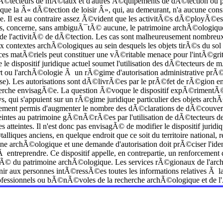
Ã©tecteurs de mÃ©taux et d'autres Ã©quipements de dÃ©tection ou pr
 que la Â« dÃ©tection de loisir Â», qui, au demeurant, n'a aucune consi
e. Il est au contraire assez Ã©vident que les activitÃ©s dÃ©ployÃ©
, concerne, sans ambiguÃ¯tÃ© aucune, le patrimoine archÃ©ologique. I
 l'activitÃ© de dÃ©tection. Les cas sont malheureusement nombreux oÃ¹
 contextes archÃ©ologiques au sein desquels les objets tirÃ©s du sol 
 ces matÃ©riels peut constituer une vÃ©ritable menace pour l'intÃ©grit
le le dispositif juridique actuel soumet l'utilisation des dÃ©tecteurs d
l'art ou l'archÃ©ologie Ã un rÃ©gime d'autorisation administrative pr
se). Les autorisations sont dÃ©livrÃ©es par le prÃ©fet de rÃ©gion en f
erche envisagÃ©e. La question Ã©voque le dispositif expÃ©rimentÃ© en
s, qui s'appuient sur un rÃ©gime juridique particulier des objets archÃ
ivement permis d'augmenter le nombre des dÃ©clarations de dÃ©couvert
teintes au patrimoine gÃ©nÃ©rÃ©es par l'utilisation de dÃ©tecteurs de
es atteintes. Il n'est donc pas envisagÃ© de modifier le dispositif juri
lliques anciens, en quelque endroit que ce soit du territoire national,
e archÃ©ologique et une demande d'autorisation doit prÃ©ciser l'identi
entreprendre. Ce dispositif appelle, en contrepartie, un renforcement
litÃ© du patrimoine archÃ©ologique. Les services rÃ©gionaux de l'arc
urnir aux personnes intÃ©ressÃ©es toutes les informations relatives Ã l
professionnels ou bÃ©nÃ©voles de la recherche archÃ©ologique et de l