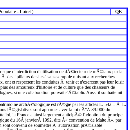
opulaire
-
Loiret
)
QE
 risque d'interdiction d'utilisation de dÃ©tecteur de mÃ©taux par la
es "pilleurs de sites" sans scrupule nuisant aux recherches
ont et respectent les conduites Ã tenir et n'exercent pas leur loisir
plus des amoureux d'histoire et de culture que des chasseurs de
ues, si une collaboration pouvait s'Ã©tablir. Aussi il souhaiterait
 patrimoine archÃ©ologique est rÃ©gie par les articles L. 542-1 Ã L.
ns lÃ©gislatives sont apparues avec la loi nÂ°Â 89-900 du
loi, la France a ainsi largement anticipÃ© l'adoption du principe
ogique du 16Â janvierÂ 1992, dite Â« convention de Malte Â», par
on sont convenu de soumettre Ã autorisation prÃ©alable