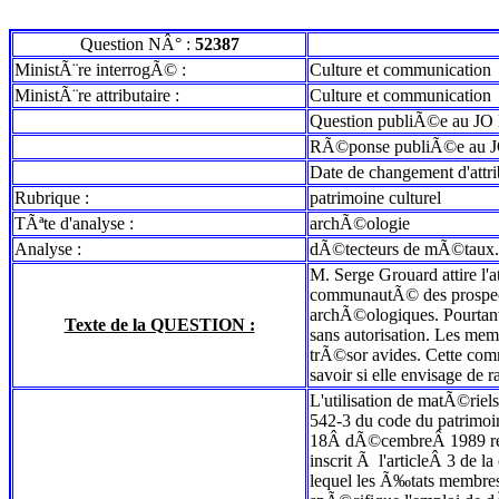
Question NÂ° :
52387
MinistÃ¨re interrogÃ© :
Culture et communication
MinistÃ¨re attributaire :
Culture et communication
Question publiÃ©e au JO 
RÃ©ponse publiÃ©e au J
Date de changement d'attr
Rubrique :
patrimoine culturel
TÃªte d'analyse :
archÃ©ologie
Analyse :
dÃ©tecteurs de mÃ©taux. u
M. Serge Grouard attire l'a
communautÃ© des prospecte
archÃ©ologiques. Pourtant l
Texte de la QUESTION :
sans autorisation. Les mem
trÃ©sor avides. Cette comm
savoir si elle envisage de 
L'utilisation de matÃ©riel
542-3 du code du patrimoi
18Â dÃ©cembreÂ 1989 relati
inscrit Ã l'articleÂ 3 de
lequel les Ã‰tats membres