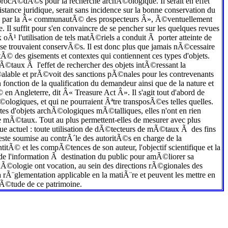
ocÃ©dÃ©s pour la recherche archÃ©ologique. Il serait en effet
stance juridique, serait sans incidence sur la bonne conservation du
es par la Â« communautÃ© des prospecteurs Â», Ã©ventuellement
l suffit pour s'en convaincre de se pencher sur les quelques revues
 l'utilisation de tels matÃ©riels a conduit Ã porter atteinte de
se trouvaient conservÃ©s. Il est donc plus que jamais nÃ©cessaire
Ã© des gisements et contextes qui contiennent ces types d'objets.
e mÃ©taux Ã l'effet de rechercher des objets intÃ©ressant la
Ã©alable et prÃ©voit des sanctions pÃ©nales pour les contrevenants
onction de la qualification du demandeur ainsi que de la nature et
 Angleterre, dit Â« Treasure Act Â». Il s'agit tout d'abord de
©ologiques, et qui ne pourraient Ãªtre transposÃ©es telles quelles.
es d'objets archÃ©ologiques mÃ©talliques, elles n'ont en rien
 mÃ©taux. Tout au plus permettent-elles de mesurer avec plus
dique actuel : toute utilisation de dÃ©tecteurs de mÃ©taux Ã des fins
 reste soumise au contrÃ´le des autoritÃ©s en charge de la
tÃ© et les compÃ©tences de son auteur, l'objectif scientifique et la
 de l'information Ã destination du public pour amÃ©liorer sa
hÃ©ologie ont vocation, au sein des directions rÃ©gionales des
a rÃ¨glementation applicable en la matiÃ¨re et peuvent les mettre en
'Ã©tude de ce patrimoine.