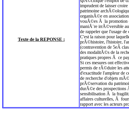
spÃ©cifique l'emploi de d
imprudent de laisser croire
patrimoine archÃ©ologiqu
organisÃ©e en associations
vouÃ©es Ã la promotion de
maniÃ¨re irrÃ©versible aux
de rappeler que l'usage de
C'est la raison pour laquel
Texte de la REPONSE :
prÃ©histoire, l'histoire, 
(contravention de 5eÂ clas
des modalitÃ©s de la rech
pratiques propres Ã ce pay
Si ces mesures ont effect
permis de rÃ©duire les at
d'exactitude l'ampleur de c
de recherche d'objets mÃ©ta
prÃ©servation du patrimoin
durÃ©e des prospections Ã 
sensibilisation Ã la fragi
affaires culturelles, Ã fo
rapport avec les acteurs 