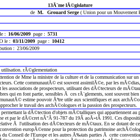
13Ã¨me lÃ©gislature
de
M.
Grouard Serge
(
Union pour un Mouvement P
le :
16/06/2009
page :
5731
O le :
03/11/2009
page :
10412
ibution :
23/06/2009
tilisation. rÃ©glementation
ttention de Mme la ministre de la culture et de la communication sur un
urs. Cette communautÃ© est souvent assimilÃ©e, par les mÃ©dias, Ã d
es associations de prospecteurs, utilisant des dÃ©tecteurs de mÃ©taux, 
bres qui en font partie, sensibles Ã ces rÃ¨glements, sont souvent bien 
unautÃ© estime pouvoir Ãªtre utile aux scientifiques et aux archÃ©olog
rapprocher le travail des archÃ©ologues et la passion des prospecteurs.
s permettant la dÃ©tection d'objets mÃ©talliques qui appartiennent au
ne et par le dÃ©cret nÂ°Â 91-787 du 19Â aoÃ»tÂ 1991. Ces dispositio
ve Ã l'utilisation des dÃ©tecteurs de mÃ©taux. En se dotant de cette 
 la convention europÃ©enne pour la protection du patrimoine archÃ©ol
 du Conseil de l'Europe et les autres Ã‰tats parties Ã cette conventi