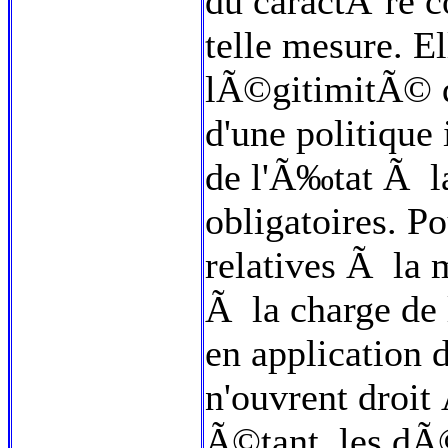
du caractÃ¨re 
telle mesure. E
lÃ©gitimitÃ© qu
d'une politique
de l'Ã‰tat Ã l
obligatoires. P
relatives Ã la 
Ã la charge de
en application 
n'ouvrent droi
Ã©tant, les dÃ