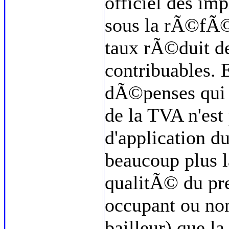
officiel des i
sous la rÃ©fÃ©
taux rÃ©duit de
contribuables. 
dÃ©penses qui
de la TVA n'est
d'application d
beaucoup plus l
qualitÃ© du pr
occupant ou non
bailleur) que l