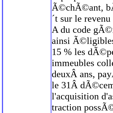
Ã©chÃ©ant, bÃ
´t sur le reven
A du code gÃ©n
ainsi Ã©ligible
15 % les dÃ©pe
immeubles coll
deuxÂ ans, payÃ
le 31Â dÃ©cemb
l'acquisition d
traction possÃ©