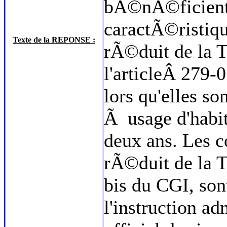
bÃ©nÃ©ficient, 
caractÃ©ristiq
Texte de la REPONSE :
rÃ©duit de la T
l'articleÂ 279
lors qu'elles s
Ã usage d'habi
deux ans. Les c
rÃ©duit de la 
bis du CGI, s
l'instruction a