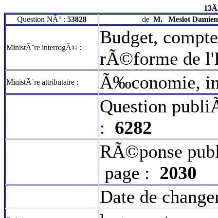
13Ã
Question NÂ° :
53828
de
M.
Meslot Damien
Budget, comptes
MinistÃ¨re interrogÃ© :
rÃ©forme de l'
Ã‰conomie, ind
MinistÃ¨re attributaire :
Question publi
:
6282
RÃ©ponse publ
page :
2030
Date de change