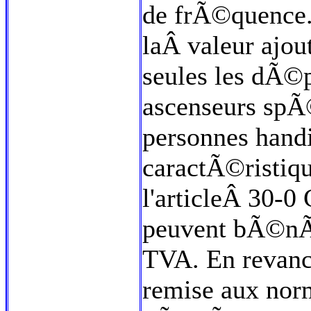
de frÃ©quence. 
laÂ valeur ajo
seules les dÃ©p
ascenseurs spÃ
personnes hand
caractÃ©risti
l'articleÂ 30-0
peuvent bÃ©nÃ©
TVA. En revanc
remise aux norm