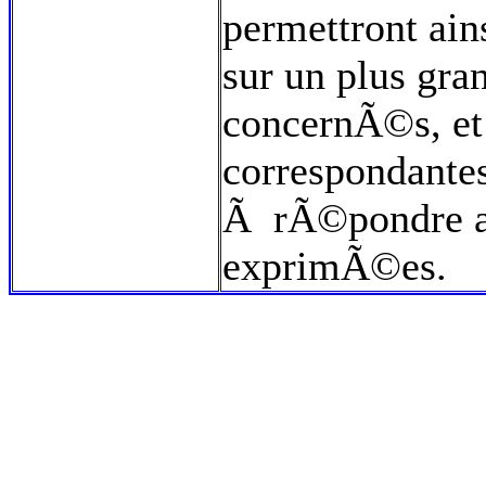
permettront ain
sur un plus gr
concernÃ©s, et
correspondantes
Ã rÃ©pondre a
exprimÃ©es.