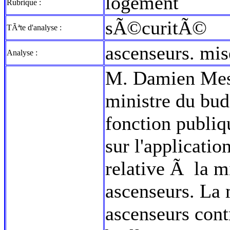
logement
Rubrique :
sÃ©curitÃ©
TÃªte d'analyse :
ascenseurs. mi
Analyse :
M. Damien Meslo
ministre du bud
fonction publiq
sur l'applicatio
relative Ã la 
ascenseurs. La
ascenseurs contr