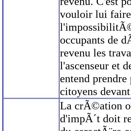
revenu. C'est p
vouloir lui fai
l'impossibilitÃ
occupants de dÃ
revenu les tra
l'ascenseur et d
entend prendre
citoyens devant
La crÃ©ation ou
d'impÃ´t doit r