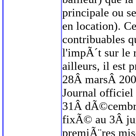
principale ou 
en location). C
contribuables q
l'impÃ´t sur le
ailleurs, il es
28Â marsÂ 200
Journal officie
31Â dÃ©cembre
fixÃ© au 3Â ju
premiÃ¨res mis